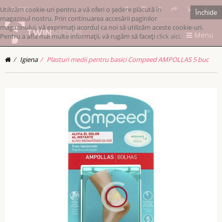
Utilizăm cookie-uri pentru a vă oferi o ședere plăcută în
RONRON
Închide
magazinul nostru. Prin continuarea accesării paginilor
magazinului, vă exprimați acordul ca noi să utilizăm aceste cookie-uri.
Menu
Pentru a afla mai multe informații, vă rugăm să faceți
click aici
.
Igiena
Plasturi medii pentru basici Compeed AMPOLLAS 5 buc