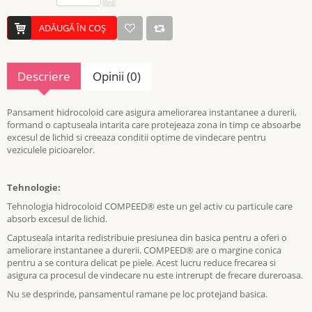
ADĂUGĂ ÎN COŞ
Descriere
Opinii (0)
Pansament hidrocoloid care asigura ameliorarea instantanee a durerii,
formand o captuseala intarita care protejeaza zona in timp ce absoarbe
excesul de lichid si creeaza conditii optime de vindecare pentru
veziculele picioarelor.
Tehnologie:
Tehnologia hidrocoloid COMPEED® este un gel activ cu particule care
absorb excesul de lichid.
Captuseala intarita redistribuie presiunea din basica pentru a oferi o
ameliorare instantanee a durerii. COMPEED® are o margine conica
pentru a se contura delicat pe piele. Acest lucru reduce frecarea si
asigura ca procesul de vindecare nu este intrerupt de frecare dureroasa.
Nu se desprinde, pansamentul ramane pe loc protejand basica.