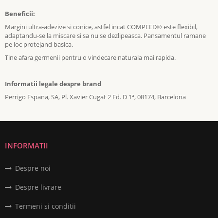
Beneficii:
Margini ultra-adezive si conice, astfel incat COMPEED® este flexibil,
adaptandu-se la miscare si sa nu se dezlipeasca. Pansamentul ramane
pe loc protejand basica.
Tine afara germenii pentru o vindecare naturala mai rapida.
Informatii legale despre brand
Perrigo Espana, SA, Pl. Xavier Cugat 2 Ed. D 1ª, 08174, Barcelona
INFORMATII
Despre noi
Despre livrare
Termeni si conditii