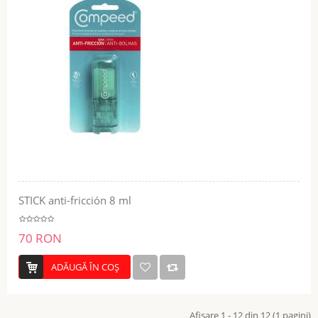
STICK anti-fricción 8 ml
70 RON
ADĂUGĂ ÎN COŞ
Afişare 1 - 12 din 12 (1 pagini)