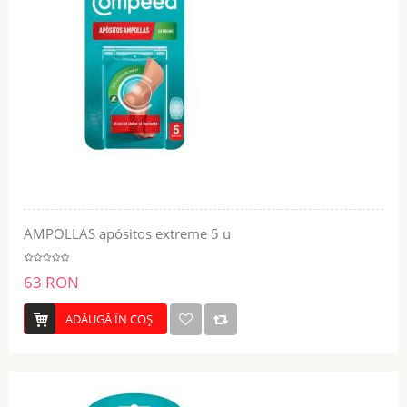
AMPOLLAS apósitos extreme 5 u
63 RON
ADĂUGĂ ÎN COŞ