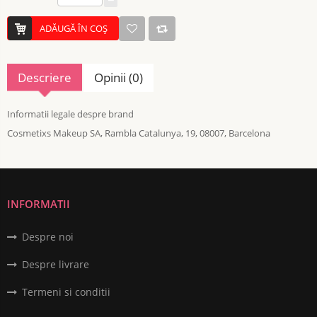
ADĂUGĂ ÎN COŞ
Descriere
Opinii (0)
Informatii legale despre brand
Cosmetixs Makeup SA, Rambla Catalunya, 19, 08007, Barcelona
INFORMATII
Despre noi
Despre livrare
Termeni si conditii