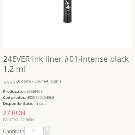
24EVER ink liner #01-intense black
1,2 ml
0 opinii
/
Spune-ţi opinia
Producător:
ESSENCE
Cod produs:
4059729254368
Disponibilitate:
În stoc
27 RON
Fără TVA: 22 RON
Cantitate