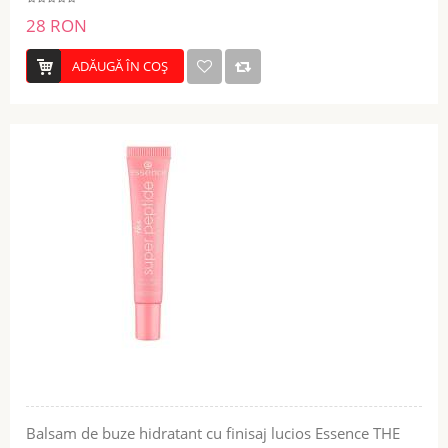
28 RON
ADĂUGĂ ÎN COŞ
Balsam de buze hidratant cu finisaj lucios Essence THE