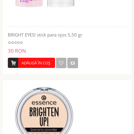
BRIGHT EYES! stick para ojos 5,50 gr
30 RON
ADĂUGĂ ÎN COŞ