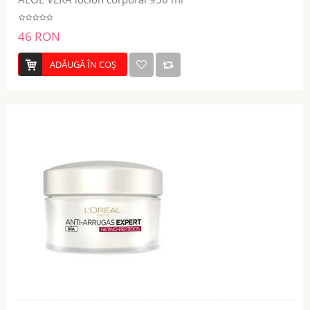
46 RON
ADĂUGĂ ÎN COŞ