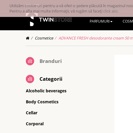
Utilizăm cookie-uri pentru a vă oferi o ședere plăcută în magazinul nost
RONRON
Pentru a afla mai multe informații, vă rugăm să faceți
click aici
.
PARFUMURI
COSM
Cosmetice
ADVANCE FRESH desodorante cream 50 m
Branduri
Categorii
Alcoholic beverages
Body Cosmetics
Cellar
Corporal