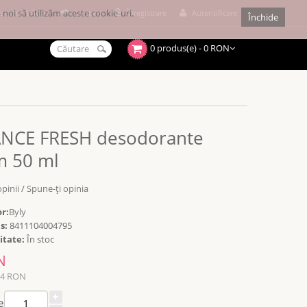
noi să utilizăm aceste cookie-uri.
e cumpărături
Achitare
Înregistrare
Autentificare
Închide
0 produs(e) - 0 RON
NCE FRESH desodorante
m 50 ml
opinii
/
Spune-ţi opinia
r:
Byly
s:
8411104004795
itate:
În stoc
N
14 RON
e