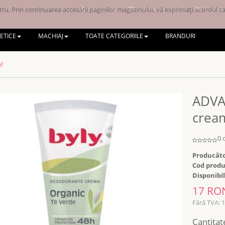
ru. Prin continuarea accesării paginilor magazinului, vă exprimați acordul ca 
Contul meu
Lista de dorințe (0)
Coșul d
ETICE
MACHIAJ
TOATE CATEGORIILE
BRANDURI
l
ADVA
crea
0 
Producăto
Cod produ
Disponibil
17 RO
Fără TVA: 
Cantitat