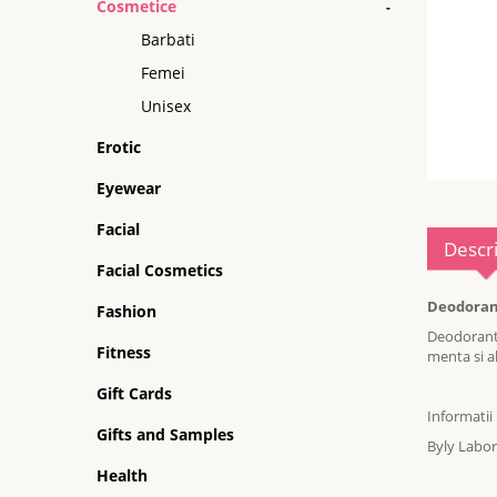
Cosmetice
-
Barbati
Femei
Unisex
Erotic
Eyewear
Facial
Descr
Facial Cosmetics
Deodorant
Fashion
Deodorant 
Fitness
menta si al
Gift Cards
Informatii
Gifts and Samples
Byly Labor
Health