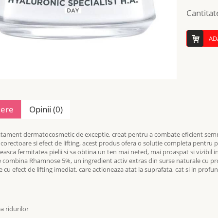
Cantitat
AD
iere
Opinii (0)
atament dermatocosmetic de exceptie, creat pentru a combate eficient semnele
corectoare si efect de lifting, acest produs ofera o solutie completa pentru 
sca fermitatea pielii si sa obtina un ten mai neted, mai proaspat si vizibil inti
 combina Rhamnose 5%, un ingredient activ extras din surse naturale cu pro
 cu efect de lifting imediat, care actioneaza atat la suprafata, cat si in profun
a ridurilor