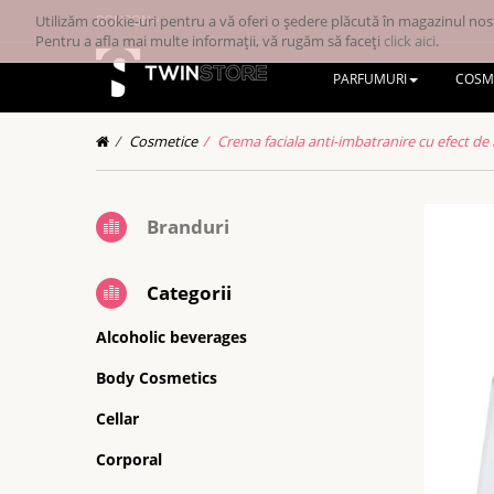
Utilizăm cookie-uri pentru a vă oferi o ședere plăcută în magazinul nost
RONRON
Pentru a afla mai multe informații, vă rugăm să faceți
click aici
.
PARFUMURI
COSM
Cosmetice
Crema faciala anti-imbatranire cu efect d
Branduri
Categorii
Alcoholic beverages
Body Cosmetics
Cellar
Corporal