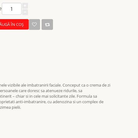
e
ĂUGĂ ÎN COŞ
 vizibile ale imbatranirii faciale. Conceput ca o crema de zi
persoanele care doresc sa atenueze ridurile, sa
nerit – chiar si in cele mai solicitante zile. Formula sa
prietati anti-imbatranire, cu adenozina si un complex de
zimea pielii.