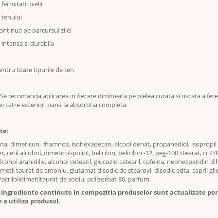
fermitatii pielii
 tenului
ontinua pe parcursul zilei
 intensa si durabila
entru toate tipurile de ten
Se recomanda aplicarea in fiecare dimineata pe pielea curata si uscata a fetei
ei catre exterior, pana la absorbtia completa.
te:
rina, dimeticon, rhamnoz, isohexadecan, alcool denat, propanediol, isopropil 
, cetil alcohol, dimeticol-poliol, belicilon, belicilon -12, peg-100 stearat, ci 778
lcohol arahidilic, alcohol cetearil, glucozid cetearil, cofeina, neohesperidin dihi
dimetil taurat de amoniu, glutamat disodic de stearoyl, disodic edta, capril glicol
acriloildimetiltaurat de sodiu, polizorbat 80, parfum.
e ingrediente continute in compozitia produselor sunt actualizate peri
 a utiliza produsul.