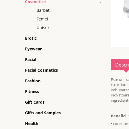
Cosmetice
-
Barbati
Femei
Unisex
Erotic
Eyewear
Facial
Descr
Facial Cosmetics
Este un tr
Fashion
cu actiune 
imbunatatea
Fitness
inovatoare
ingrediente
Gift Cards
Gifts and Samples
Beneficii:
Health
•
corectare