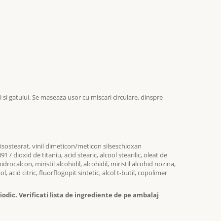
 si gatului. Se maseaza usor cu miscari circulare, dinspre
isostearat, vinil dimeticon/meticon silseschioxan
91 / dioxid de titaniu, acid stearic, alcool stearilic, oleat de
drocalcon, miristil alcohidil, alcohidil, miristil alcohid nozina,
, acid citric, fluorflogopit sintetic, alcol t-butil, copolimer
odic. Verificati lista de ingrediente de pe ambalaj