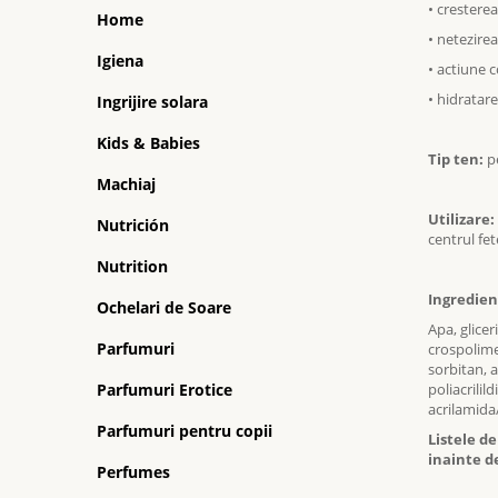
•
cresterea 
Home
•
netezirea
Igiena
•
actiune c
•
hidratare
Ingrijire solara
Kids & Babies
Tip ten:
p
Machiaj
Utilizare:
Nutrición
centrul fet
Nutrition
Ingredien
Ochelari de Soare
Apa, glice
Parfumuri
crospolimer
sorbitan, a
Parfumuri Erotice
poliacrilil
acrilamida/
Parfumuri pentru copii
Listele d
inainte de
Perfumes