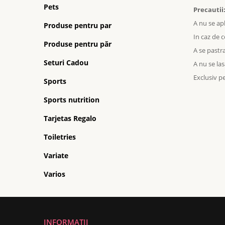
Pets
Precautii
A nu se apl
Produse pentru par
In caz de c
Produse pentru păr
A se pastra
Seturi Cadou
A nu se las
Exclusiv p
Sports
Sports nutrition
Tarjetas Regalo
Toiletries
Variate
Varios
INFORMATII