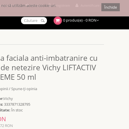
noi să utilizăm aceste cookie-uri.
e cumpărături
Achitare
Înregistrare
Autentificare
Închide
0 produs(e) - 0 RON
 faciala anti-imbatranire cu
 de netezire Vichy LIFTACTIV
EME 50 ml
opinii
/
Spune-ţi opinia
r:
Vichy
s:
3337871328795
itate:
În stoc
ON
172 RON