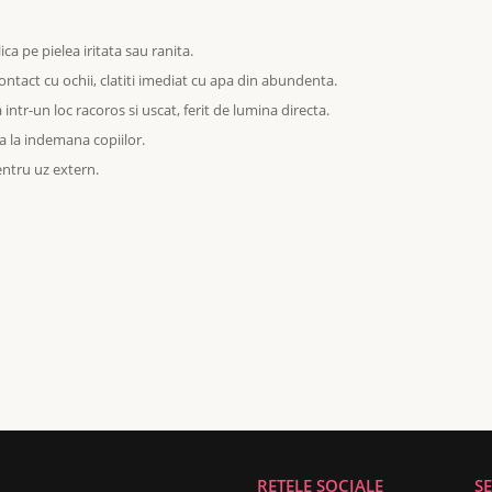
:
ica pe pielea iritata sau ranita.
ontact cu ochii, clatiti imediat cu apa din abundenta.
 intr-un loc racoros si uscat, ferit de lumina directa.
a la indemana copiilor.
entru uz extern.
REȚELE SOCIALE
SE