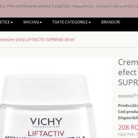
ru. Prin continuarea accesării paginilor magazinului, vă exprimați acordul ca 
Contul meu
Lista de dorințe (0)
Coșul d
ETICE
MACHIAJ
TOATE CATEGORIILE
BRANDURI
e netezire Vichy LIFTACTIV SUPREME 50 ml
Crema
efect
SUPR
0 
Producăto
Cod produ
Disponibil
208 R
Fără TVA: 