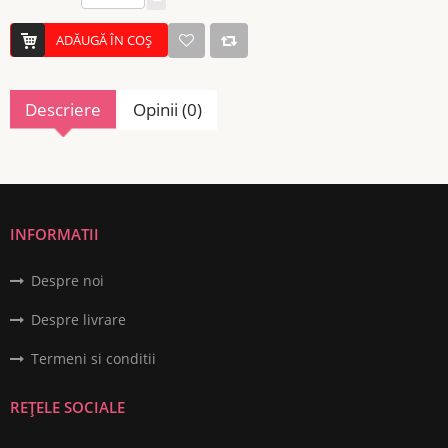
ADĂUGĂ ÎN COŞ
Descriere
Opinii (0)
INFORMATII
Despre noi
Despre livrare
Termeni si conditii
REȚELE SOCIALE