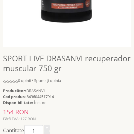
SPORT LIVE DRASANVI recuperador
muscular 750 gr
0 opinii
/
Spune-ţi opinia
Producător:
DRASANVI
Cod produs:
8436044517914
Disponibilitate:
În stoc
154 RON
Fără TVA: 127 RON
Cantitate