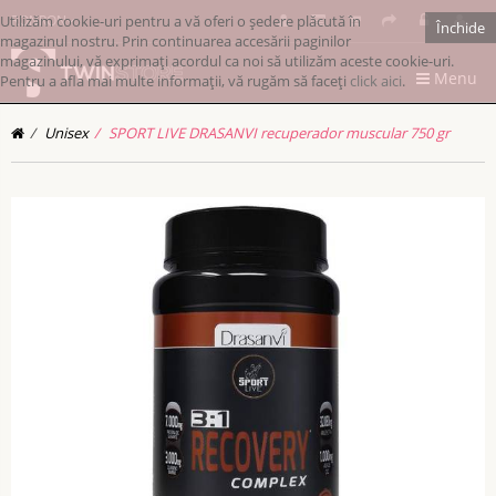
Utilizăm cookie-uri pentru a vă oferi o ședere plăcută în
RONRON
Închide
magazinul nostru. Prin continuarea accesării paginilor
magazinului, vă exprimați acordul ca noi să utilizăm aceste cookie-uri.
Menu
Pentru a afla mai multe informații, vă rugăm să faceți
click aici
.
Unisex
SPORT LIVE DRASANVI recuperador muscular 750 gr