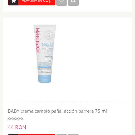
ADĂUGĂ ÎN COŞ
BABY crema cambio pañal acción barrera 75 ml
44 RON