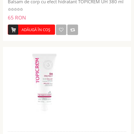
Balsam de corp cu efect hidratant TOPICREM UH 380 ml
65 RON
ADĂUGĂ ÎN COŞ