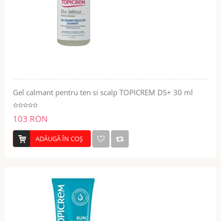
Gel calmant pentru ten si scalp TOPICREM DS+ 30 ml
103 RON
ADĂUGĂ ÎN COŞ