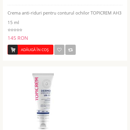
Crema anti-riduri pentru conturul ochilor TOPICREM AH3
15 ml
145 RON
ADĂUGĂ ÎN COŞ