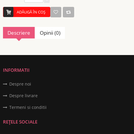
ADĂUGĂ ÎN COŞ
Descriere
Opinii (0)
INFORMATII
Despre noi
Despre livrare
Termeni si conditii
REȚELE SOCIALE