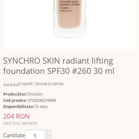
SYNCHRO SKIN radiant lifting
foundation SPF30 #260 30 ml
0 opinii
/
Spune-ţi opinia
Producător:
Shiseido
Cod produs:
0729238216884
Disponibilitate:
În stoc
204 RON
Fără TVA: 169 RON
Cantitate