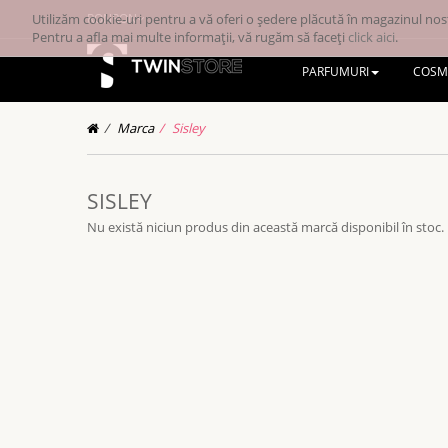
Utilizăm cookie-uri pentru a vă oferi o ședere plăcută în magazinul nost
RONRON
Pentru a afla mai multe informații, vă rugăm să faceți
click aici
.
PARFUMURI
COSM
Marca
Sisley
SISLEY
Nu există niciun produs din această marcă disponibil în stoc.