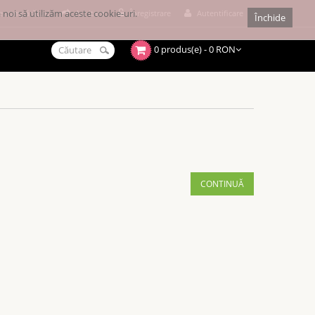
noi să utilizăm aceste cookie-uri.
e cumpărături
Achitare
Înregistrare
Autentificare
Închide
0 produs(e) - 0 RON
CONTINUĂ