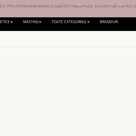
ru. Prin continuarea accesării paginilor magazinului, vă exprimați acordul ca 
Contul meu
Lista de dorințe (0)
Coșul d
ETICE
MACHIAJ
TOATE CATEGORIILE
BRANDURI