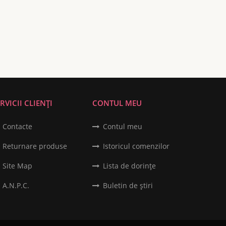
RVICII CLIENȚI
CONTUL MEU
Contacte
Contul meu
Returnare produse
Istoricul comenzilor
Site Map
Lista de dorințe
A.N.P.C.
Buletin de știri