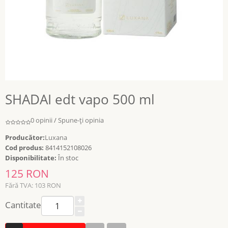
SHADAI edt vapo 500 ml
0 opinii
/
Spune-ţi opinia
Producător:
Luxana
Cod produs:
8414152108026
Disponibilitate:
În stoc
125 RON
Fără TVA: 103 RON
Cantitate