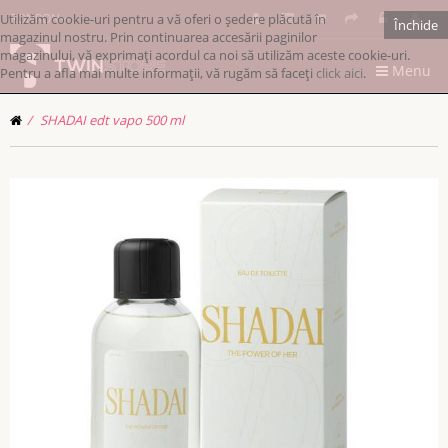
Utilizăm cookie-uri pentru a vă oferi o ședere plăcută în
RONRON
Închide
magazinul nostru. Prin continuarea accesării paginilor
magazinului, vă exprimați acordul ca noi să utilizăm aceste cookie-uri.
Menu
Pentru a afla mai multe informații, vă rugăm să faceți
click aici
.
SHADAI edt vapo 500 ml