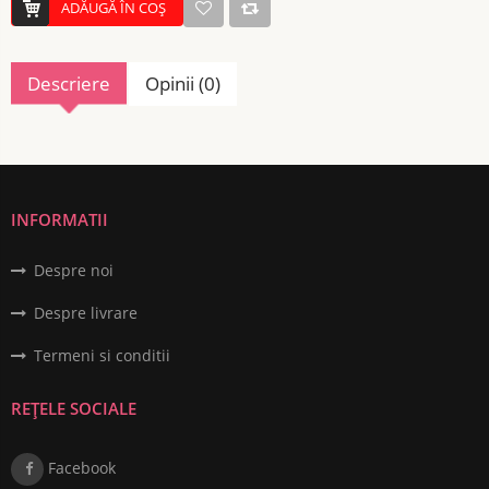
ADĂUGĂ ÎN COŞ
Descriere
Opinii (0)
INFORMATII
Despre noi
Despre livrare
Termeni si conditii
REȚELE SOCIALE
Facebook