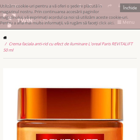
Utilizăm cookie-uri pentru a vă oferi o ședere plăcută în
RONRON
Închide
magazinul nostru. Prin continuarea accesării paginilor
magazinului, vă exprimați acordul ca noi să utilizăm aceste cookie-uri.
Menu
Pentru a afla mai multe informații, vă rugăm să faceți
click aici
.
Crema faciala anti-rid cu efect de iluminare L'oreal Paris REVITALIFT
50 ml