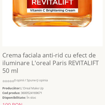
Crema faciala anti-rid cu efect de
iluminare L'oreal Paris REVITALIFT
50 ml
0 opinii
/
Spune-ţi opinia
Producător:
L'Oreal Make Up
Cod produs:
3600524169671
Disponibilitate:
În stoc
100 RON