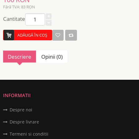
Fără TVA: 83 RON
Cantitate
ADĂUGĂ ÎN COŞ
Descriere
Opinii (0)
INFORMATII
Despre noi
Despre livrare
Termeni si conditii