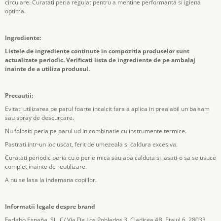
circulare. Curatati peria regulat pentru a mentine performanta si igiena
optima.
Ingrediente:
Listele de ingrediente continute in compozitia produselor sunt
actualizate periodic. Verificati lista de ingrediente de pe ambalaj
inainte de a utiliza produsul.
Precautii:
Evitati utilizarea pe parul foarte incalcit fara a aplica in prealabil un balsam
sau spray de descurcare.
Nu folositi peria pe parul ud in combinatie cu instrumente termice.
Pastrati intr-un loc uscat, ferit de umezeala si caldura excesiva.
Curatati periodic peria cu o perie mica sau apa calduta si lasati-o sa se usuce
complet inainte de reutilizare.
A nu se lasa la indemana copiilor.
Informatii legale despre brand
Farlabo España, SL, C/ Vía De Los Poblados 3, Cladirea 4B, Etajul 6, 28033,