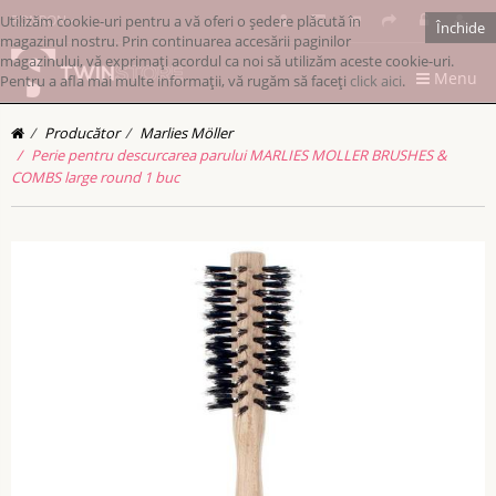
Utilizăm cookie-uri pentru a vă oferi o ședere plăcută în
RONRON
Închide
magazinul nostru. Prin continuarea accesării paginilor
magazinului, vă exprimați acordul ca noi să utilizăm aceste cookie-uri.
Menu
Pentru a afla mai multe informații, vă rugăm să faceți
click aici
.
Producător
Marlies Möller
Perie pentru descurcarea parului MARLIES MOLLER BRUSHES &
COMBS large round 1 buc