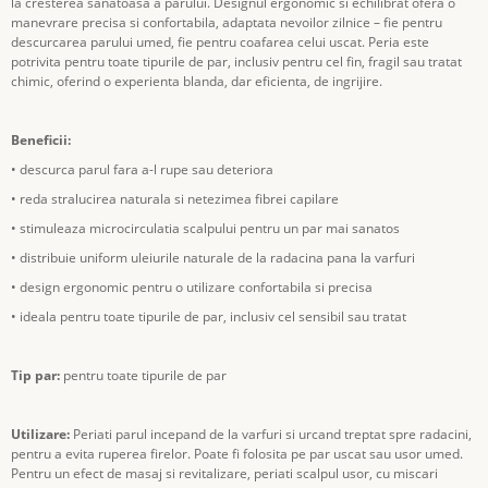
la cresterea sanatoasa a parului. Designul ergonomic si echilibrat ofera o
manevrare precisa si confortabila, adaptata nevoilor zilnice – fie pentru
descurcarea parului umed, fie pentru coafarea celui uscat. Peria este
potrivita pentru toate tipurile de par, inclusiv pentru cel fin, fragil sau tratat
chimic, oferind o experienta blanda, dar eficienta, de ingrijire.
Beneficii:
• descurca parul fara a-l rupe sau deteriora
• reda stralucirea naturala si netezimea fibrei capilare
• stimuleaza microcirculatia scalpului pentru un par mai sanatos
• distribuie uniform uleiurile naturale de la radacina pana la varfuri
• design ergonomic pentru o utilizare confortabila si precisa
• ideala pentru toate tipurile de par, inclusiv cel sensibil sau tratat
Tip par:
pentru toate tipurile de par
Utilizare:
Periati parul incepand de la varfuri si urcand treptat spre radacini,
pentru a evita ruperea firelor. Poate fi folosita pe par uscat sau usor umed.
Pentru un efect de masaj si revitalizare, periati scalpul usor, cu miscari