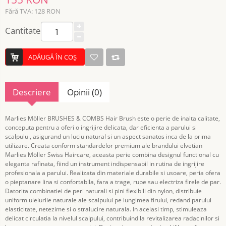
Fără TVA: 128 RON
Cantitate
ADĂUGĂ ÎN COŞ
Descriere
Opinii (0)
Marlies Möller BRUSHES & COMBS Hair Brush este o perie de inalta calitate,
conceputa pentru a oferi o ingrijire delicata, dar eficienta a parului si
scalpului, asigurand un luciu natural si un aspect sanatos inca de la prima
utilizare. Creata conform standardelor premium ale brandului elvetian
Marlies Möller Swiss Haircare, aceasta perie combina designul functional cu
eleganta rafinata, fiind un instrument indispensabil in rutina de ingrijire
profesionala a parului. Realizata din materiale durabile si usoare, peria ofera
o pieptanare lina si confortabila, fara a trage, rupe sau electriza firele de par.
Datorita combinatiei de peri naturali si pini flexibili din nylon, distribuie
uniform uleiurile naturale ale scalpului pe lungimea firului, redand parului
elasticitate, netezime si o stralucire naturala. In acelasi timp, stimuleaza
delicat circulatia la nivelul scalpului, contribuind la revitalizarea radacinilor si