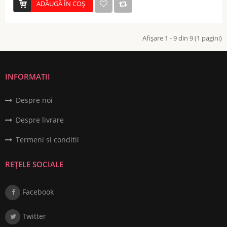
ADĂUGĂ ÎN COŞ
Afişare 1 - 9 din 9 (1 pagini)
INFORMATII
Despre noi
Despre livrare
Termeni si conditii
REȚELE SOCIALE
Facebook
Twitter