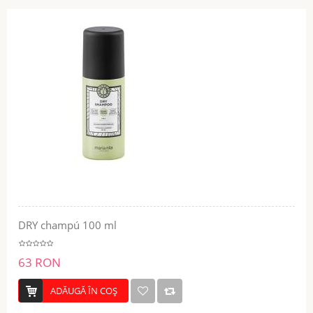
DRY champú 100 ml
63 RON
ADĂUGĂ ÎN COŞ