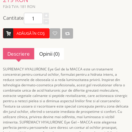
Fără TVA: 181 RON
Cantitate
ADĂUGĂ ÎN COŞ
Descriere
Opinii (0)
SUPREMACY HYALURONIC Eye Gel de la MACCA este un tratament
concentrat pentru conturul ochilor, formulat pentru a hidrata intens, a
reduce semnele de oboseala si a reda luminozitatea privirii. Inspirat din
tehnologia dermato-cosmetica profesionala, acest gel revolutionar ofera o
combinatie unica de acid hialuronic pur de diferite greutati moleculare,
extracte vegetale calmante si peptide revitalizante, care actioneaza sinergic
pentru a netezi pielea si a diminua aspectul liniilor fine si al cearcanelor.
Textura sa usoara si racoritoare este special conceputa pentru zona delicata
din jurul ochilor, oferind o senzatie imediata de prospetime si confort. Cu
utilizare zilnica, privirea devine mai odihnita, mai luminoasa si vizibil
intinerita. SUPREMACY HYALURONIC Eye Gel – MACCA este alegerea
perfecta pentru persoanele care doresc un contur al ochilor proaspat,