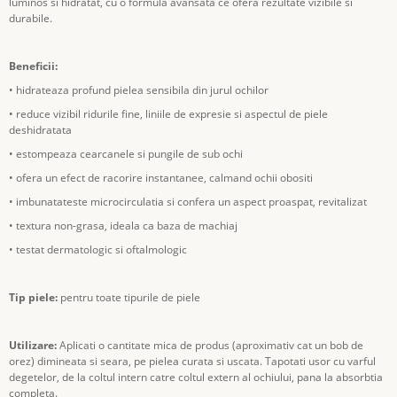
luminos si hidratat, cu o formula avansata ce ofera rezultate vizibile si
durabile.
Beneficii:
• hidrateaza profund pielea sensibila din jurul ochilor
• reduce vizibil ridurile fine, liniile de expresie si aspectul de piele
deshidratata
• estompeaza cearcanele si pungile de sub ochi
• ofera un efect de racorire instantanee, calmand ochii obositi
• imbunatateste microcirculatia si confera un aspect proaspat, revitalizat
• textura non-grasa, ideala ca baza de machiaj
• testat dermatologic si oftalmologic
Tip piele:
pentru toate tipurile de piele
Utilizare:
Aplicati o cantitate mica de produs (aproximativ cat un bob de
orez) dimineata si seara, pe pielea curata si uscata. Tapotati usor cu varful
degetelor, de la coltul intern catre coltul extern al ochiului, pana la absorbtia
completa.