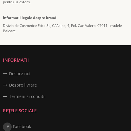
pentru uz extern.
Informatii legale despre brand
Divizia de Cosmetice Etice SL, C/ Asipo, 4, Pol. Can Valero, 07011, Insulele
Baleare
INFORMATII
Despre noi
Despre livrare
Termeni si conditii
REȚELE SOCIALE
Facebook