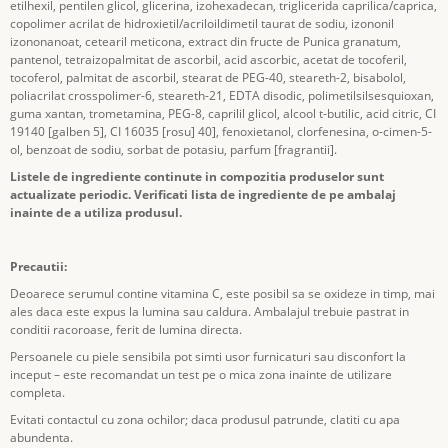
etilhexil, pentilen glicol, glicerina, izohexadecan, triglicerida caprilica/caprica,
copolimer acrilat de hidroxietil/acriloildimetil taurat de sodiu, izononil
izononanoat, cetearil meticona, extract din fructe de Punica granatum,
pantenol, tetraizopalmitat de ascorbil, acid ascorbic, acetat de tocoferil,
tocoferol, palmitat de ascorbil, stearat de PEG-40, steareth-2, bisabolol,
poliacrilat crosspolimer-6, steareth-21, EDTA disodic, polimetilsilsesquioxan,
guma xantan, trometamina, PEG-8, caprilil glicol, alcool t-butilic, acid citric, CI
19140 [galben 5], CI 16035 [rosu] 40], fenoxietanol, clorfenesina, o-cimen-5-
ol, benzoat de sodiu, sorbat de potasiu, parfum [fragrantii].
Listele de ingrediente continute in compozitia produselor sunt
actualizate periodic. Verificati lista de ingrediente de pe ambalaj
inainte de a utiliza produsul.
Precautii:
Deoarece serumul contine vitamina C, este posibil sa se oxideze in timp, mai
ales daca este expus la lumina sau caldura. Ambalajul trebuie pastrat in
conditii racoroase, ferit de lumina directa.
Persoanele cu piele sensibila pot simti usor furnicaturi sau disconfort la
inceput – este recomandat un test pe o mica zona inainte de utilizare
completa.
Evitati contactul cu zona ochilor; daca produsul patrunde, clatiti cu apa
abundenta.