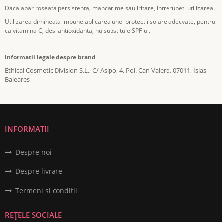
Daca apar roseata persistenta, mancarime sau iritare, intrerupeti utilizarea.
Utilizarea dimineata impune aplicarea unei protectii solare adecvate, pentru
ca vitamina C, desi antioxidanta, nu substituie SPF-ul.
Informatii legale despre brand
Ethical Cosmetic Division S.L., C/ Asipo, 4, Pol. Can Valero, 07011, Islas
Baleares
INFORMATII
Despre noi
Despre livrare
Termeni si conditii
REȚELE SOCIALE