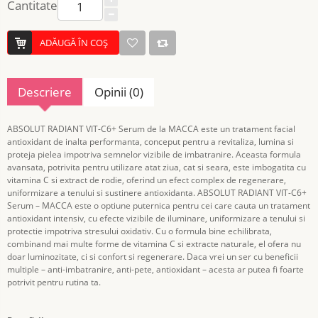
Cantitate
ADĂUGĂ ÎN COŞ
Descriere
Opinii (0)
ABSOLUT RADIANT VIT-C6+ Serum de la MACCA este un tratament facial
antioxidant de inalta performanta, conceput pentru a revitaliza, lumina si
proteja pielea impotriva semnelor vizibile de imbatranire. Aceasta formula
avansata, potrivita pentru utilizare atat ziua, cat si seara, este imbogatita cu
vitamina C si extract de rodie, oferind un efect complex de regenerare,
uniformizare a tenului si sustinere antioxidanta. ABSOLUT RADIANT VIT-C6+
Serum – MACCA este o optiune puternica pentru cei care cauta un tratament
antioxidant intensiv, cu efecte vizibile de iluminare, uniformizare a tenului si
protectie impotriva stresului oxidativ. Cu o formula bine echilibrata,
combinand mai multe forme de vitamina C si extracte naturale, el ofera nu
doar luminozitate, ci si confort si regenerare. Daca vrei un ser cu beneficii
multiple – anti-imbatranire, anti-pete, antioxidant – acesta ar putea fi foarte
potrivit pentru rutina ta.