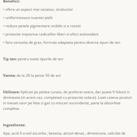
Beneficii:
• ofera un aspect mai sanatos, stralucitor
• uniformizeaza nuantei pielii
• reduce petele pigmentare vizibile si a rosetii
• protectie impotriva radicalilor liberi si efect antioxidant
• fara senzatia de gras, formula adaptata pentru diverse tipuri de ten
Tip ten:
pentru toate tipurile de ten
Varsta:
de la 26 la peste 50 de ani
Utilizare:
Aplicati pe pielea curata, de preferat seara, dar poate fi folosit si
dimineata (in acest caz, completati cu protectie solara). Luati cateva picaturi
si masati usor pe fata si gat cu miscari ascendante, pana la absorbtia
completa.
Ingrediente:
Apa, acid 3-o-etil ascorbic, betaina, alcool denat., dimeticona, salicilat de