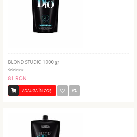
BLOND STUDIO 1000 gr
81 RON
ADĂUGĂ ÎN COŞ