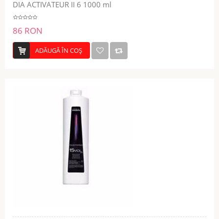
DIA ACTIVATEUR II 6 1000 ml
86 RON
ADĂUGĂ ÎN COŞ