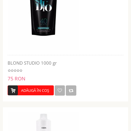
BLOND STUDIO 1000 gr
75 RON
ADĂUGĂ ÎN COŞ