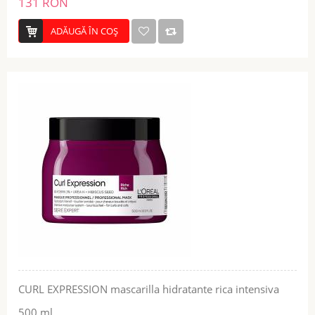
131 RON
ADĂUGĂ ÎN COŞ
CURL EXPRESSION mascarilla hidratante rica intensiva
500 ml