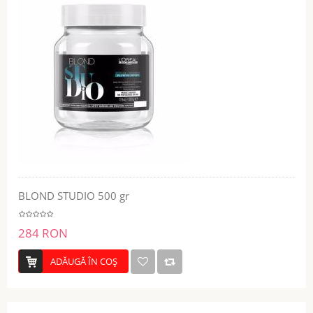
BLOND STUDIO 500 gr
284 RON
ADĂUGĂ ÎN COŞ