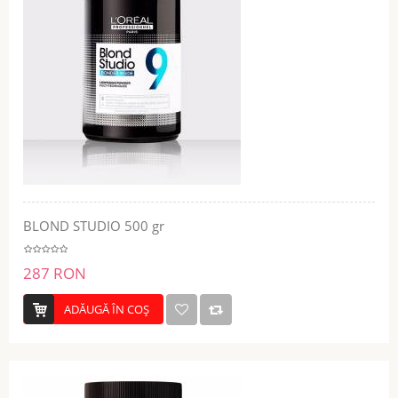
BLOND STUDIO 500 gr
287 RON
ADĂUGĂ ÎN COŞ