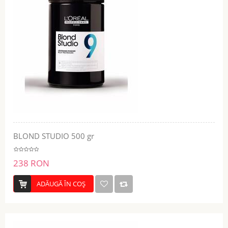
BLOND STUDIO 500 gr
238 RON
ADĂUGĂ ÎN COŞ