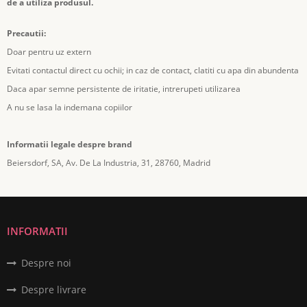
de a utiliza produsul.
Precautii:
Doar pentru uz extern
Evitati contactul direct cu ochii; in caz de contact, clatiti cu apa din abundenta
Daca apar semne persistente de iritatie, intrerupeti utilizarea
A nu se lasa la indemana copiilor
Informatii legale despre brand
Beiersdorf, SA, Av. De La Industria, 31, 28760, Madrid
INFORMATII
Despre noi
Despre livrare