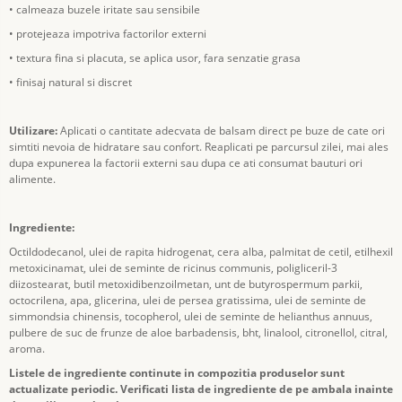
• calmeaza buzele iritate sau sensibile
• protejeaza impotriva factorilor externi
• textura fina si placuta, se aplica usor, fara senzatie grasa
• finisaj natural si discret
Utilizare:
Aplicati o cantitate adecvata de balsam direct pe buze de cate ori
simtiti nevoia de hidratare sau confort. Reaplicati pe parcursul zilei, mai ales
dupa expunerea la factorii externi sau dupa ce ati consumat bauturi ori
alimente.
Ingrediente:
Octildodecanol, ulei de rapita hidrogenat, cera alba, palmitat de cetil, etilhexil
metoxicinamat, ulei de seminte de ricinus communis, poligliceril-3
diizostearat, butil metoxidibenzoilmetan, unt de butyrospermum parkii,
octocrilena, apa, glicerina, ulei de persea gratissima, ulei de seminte de
simmondsia chinensis, tocopherol, ulei de seminte de helianthus annuus,
pulbere de suc de frunze de aloe barbadensis, bht, linalool, citronellol, citral,
aroma.
Listele de ingrediente continute in compozitia produselor sunt
actualizate periodic. Verificati lista de ingrediente de pe ambala inainte