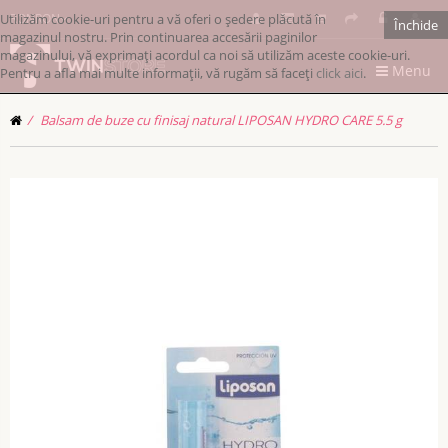
Utilizăm cookie-uri pentru a vă oferi o ședere plăcută în
RONRON
Închide
magazinul nostru. Prin continuarea accesării paginilor
magazinului, vă exprimați acordul ca noi să utilizăm aceste cookie-uri.
Menu
Pentru a afla mai multe informații, vă rugăm să faceți
click aici
.
Balsam de buze cu finisaj natural LIPOSAN HYDRO CARE 5.5 g