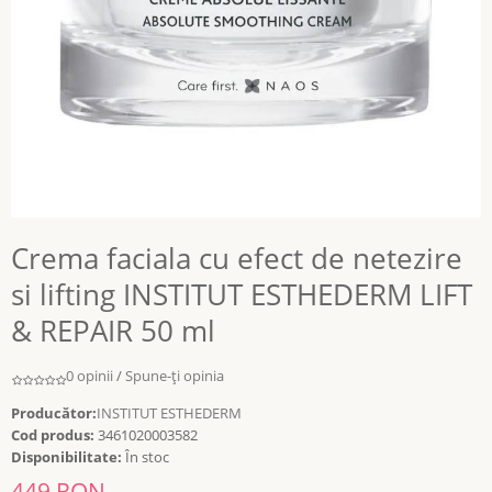
Crema faciala cu efect de netezire
si lifting INSTITUT ESTHEDERM LIFT
& REPAIR 50 ml
0 opinii
/
Spune-ţi opinia
Producător:
INSTITUT ESTHEDERM
Cod produs:
3461020003582
Disponibilitate:
În stoc
449 RON