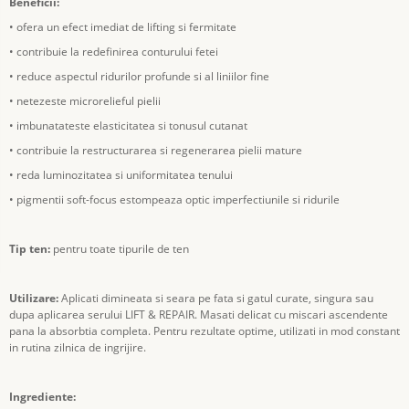
Beneficii:
• ofera un efect imediat de lifting si fermitate
• contribuie la redefinirea conturului fetei
• reduce aspectul ridurilor profunde si al liniilor fine
• netezeste microrelieful pielii
• imbunatateste elasticitatea si tonusul cutanat
• contribuie la restructurarea si regenerarea pielii mature
• reda luminozitatea si uniformitatea tenului
• pigmentii soft-focus estompeaza optic imperfectiunile si ridurile
Tip ten:
pentru toate tipurile de ten
Utilizare:
Aplicati dimineata si seara pe fata si gatul curate, singura sau
dupa aplicarea serului LIFT & REPAIR. Masati delicat cu miscari ascendente
pana la absorbtia completa. Pentru rezultate optime, utilizati in mod constant
in rutina zilnica de ingrijire.
Ingrediente: