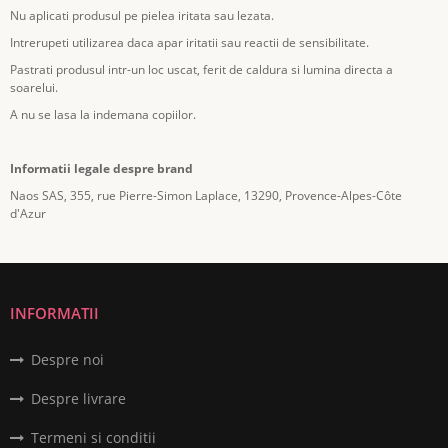
Nu aplicati produsul pe pielea iritata sau lezata.
Intrerupeti utilizarea daca apar iritatii sau reactii de sensibilitate.
Pastrati produsul intr-un loc uscat, ferit de caldura si lumina directa a
soarelui.
A nu se lasa la indemana copiilor.
Informatii legale despre brand
Naos SAS, 355, rue Pierre-Simon Laplace, 13290, Provence-Alpes-Côte
d'Azur
INFORMATII
Despre noi
Despre livrare
Termeni si conditii