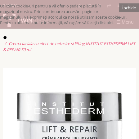
Utilizăm cookie-uri pentru a vă oferi o ședere plăcută în
RONRON
Închide
magazinul nostru. Prin continuarea accesării paginilor
magazinului, vă exprimați acordul ca noi să utilizăm aceste cookie-uri.
Menu
Pentru a afla mai multe informații, vă rugăm să faceți
click aici
.
Crema faciala cu efect de netezire si lifting INSTITUT ESTHEDERM LIFT
& REPAIR 50 ml