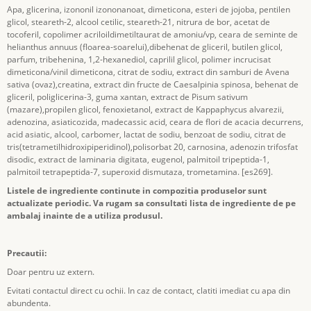
Apa, glicerina, izononil izononanoat, dimeticona, esteri de jojoba, pentilen
glicol, steareth-2, alcool cetilic, steareth-21, nitrura de bor, acetat de
tocoferil, copolimer acriloildimetiltaurat de amoniu/vp, ceara de seminte de
helianthus annuus (floarea-soarelui),dibehenat de gliceril, butilen glicol,
parfum, tribehenina, 1,2-hexanediol, caprilil glicol, polimer incrucisat
dimeticona/vinil dimeticona, citrat de sodiu, extract din samburi de Avena
sativa (ovaz),creatina, extract din fructe de Caesalpinia spinosa, behenat de
gliceril, poliglicerina-3, guma xantan, extract de Pisum sativum
(mazare),propilen glicol, fenoxietanol, extract de Kappaphycus alvarezii,
adenozina, asiaticozida, madecassic acid, ceara de flori de acacia decurrens,
acid asiatic, alcool, carbomer, lactat de sodiu, benzoat de sodiu, citrat de
tris(tetrametilhidroxipiperidinol),polisorbat 20, carnosina, adenozin trifosfat
disodic, extract de laminaria digitata, eugenol, palmitoil tripeptida-1,
palmitoil tetrapeptida-7, superoxid dismutaza, trometamina. [es269].
Listele de ingrediente continute in compozitia produselor sunt
actualizate periodic. Va rugam sa consultati lista de ingrediente de pe
ambalaj inainte de a utiliza produsul.
Precautii:
Doar pentru uz extern.
Evitati contactul direct cu ochii. In caz de contact, clatiti imediat cu apa din
abundenta.