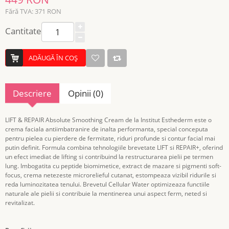
Fără TVA: 371 RON
Cantitate
ADĂUGĂ ÎN COŞ
Descriere
Opinii (0)
LIFT & REPAIR Absolute Smoothing Cream de la Institut Esthederm este o
crema faciala antiimbatranire de inalta performanta, special conceputa
pentru pielea cu pierdere de fermitate, riduri profunde si contur facial mai
putin definit. Formula combina tehnologiile brevetate LIFT si REPAIR+, oferind
un efect imediat de lifting si contribuind la restructurarea pielii pe termen
lung. Imbogatita cu peptide biomimetice, extract de mazare si pigmenti soft-
focus, crema netezeste microrelieful cutanat, estompeaza vizibil ridurile si
reda luminozitatea tenului. Brevetul Cellular Water optimizeaza functiile
naturale ale pielii si contribuie la mentinerea unui aspect ferm, neted si
revitalizat.