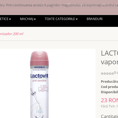
ru. Prin continuarea accesării paginilor magazinului, vă exprimați acordul ca 
Contul meu
Lista de dorințe (0)
Coșul d
ETICE
MACHIAJ
TOATE CATEGORIILE
BRANDURI
rizador 200 ml
LACT
vapo
0 
Producăto
Cod produ
Disponibil
23 RO
Fără TVA: 
Cantitat