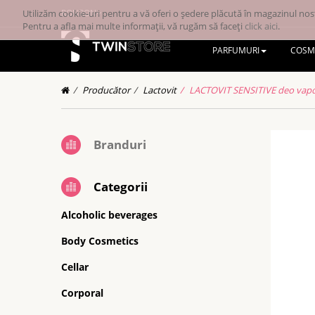
Utilizăm cookie-uri pentru a vă oferi o ședere plăcută în magazinul nost
RONRON
Pentru a afla mai multe informații, vă rugăm să faceți
click aici
.
PARFUMURI
COSM
Producător
Lactovit
LACTOVIT SENSITIVE deo vapo
Branduri
Categorii
Alcoholic beverages
Body Cosmetics
Cellar
Corporal