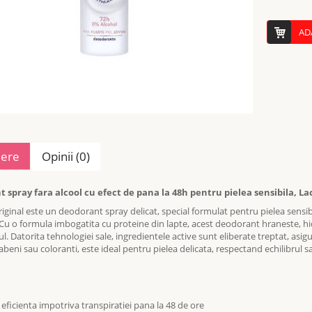
AD
iere
Opinii (0)
 spray fara alcool cu efect de pana la 48h pentru pielea sensibila, Lac
riginal
este un deodorant spray delicat, special formulat pentru pielea sensibi
Cu o formula imbogatita cu proteine din lapte, acest deodorant hraneste, hidra
l. Datorita tehnologiei sale, ingredientele active sunt eliberate treptat, asig
abeni sau coloranti, este ideal pentru pielea delicata, respectand echilibrul s
 eficienta impotriva transpiratiei pana la 48 de ore