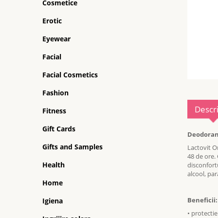
Cosmetice
Erotic
Eyewear
Facial
Facial Cosmetics
Fashion
Descr
Fitness
Gift Cards
Deodorant
Gifts and Samples
Lactovit O
48 de ore. 
Health
disconfortu
alcool, par
Home
Beneficii:
Igiena
• protectie