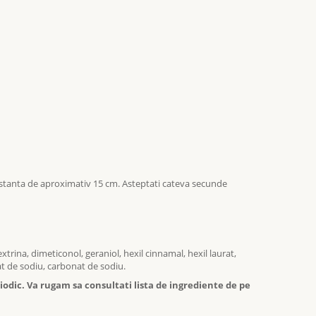
 o distanta de aproximativ 15 cm. Asteptati cateva secunde
extrina, dimeticonol, geraniol, hexil cinnamal, hexil laurat,
rat de sodiu, carbonat de sodiu.
odic. Va rugam sa consultati lista de ingrediente de pe