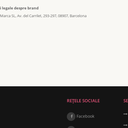
i legale despre brand
Marca SL, Av. del Carrilet, 293-297, 08907, Barcelona
REȚELE SOCIALE
SE
Facebook