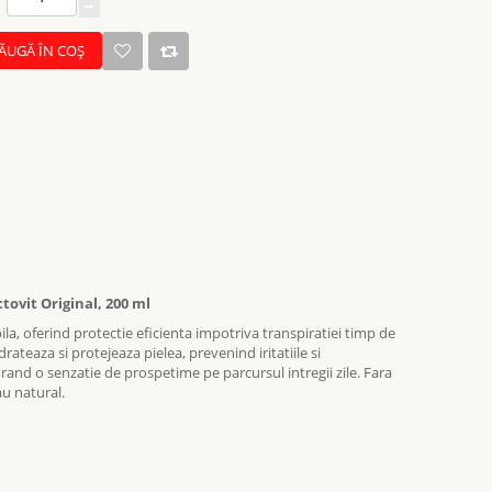
ĂUGĂ ÎN COŞ
tovit Original, 200 ml
la, oferind protectie eficienta impotriva transpiratiei timp de
teaza si protejeaza pielea, prevenind iritatiile si
urand o senzatie de prospetime pe parcursul intregii zile. Fara
au natural.