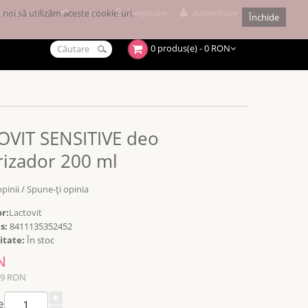
noi să utilizăm aceste cookie-uri.
e cumpărături
Achitare
Înregistrare
Autentificare
Închide
0 produs(e) - 0 RON
OVIT SENSITIVE deo
rizador 200 ml
opinii
/
Spune-ţi opinia
r:
Lactovit
s:
8411135352452
itate:
În stoc
N
19 RON
e