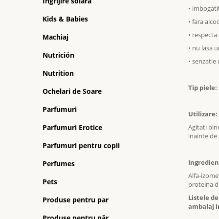
Ingrijire solara
• imbogati
Kids & Babies
• fara alco
• respecta e
Machiaj
• nu lasa 
Nutrición
• senzatie
Nutrition
Tip piele:
Ochelari de Soare
Parfumuri
Utilizare:
Parfumuri Erotice
Agitati bin
inainte de
Parfumuri pentru copii
Ingredien
Perfumes
Alfa-izomet
Pets
proteina di
Listele d
Produse pentru par
ambalaj i
Produse pentru păr