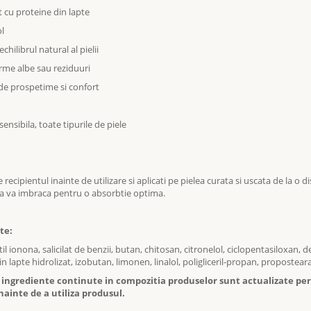
t cu proteine din lapte
ol
chilibrul natural al pielii
urme albe sau reziduuri
 de prospetime si confort
sensibila, toate tipurile de piele
e recipientul inainte de utilizare si aplicati pe pielea curata si uscata de la
 a va imbraca pentru o absorbtie optima.
te:
il ionona, salicilat de benzii, butan, chitosan, citronelol, ciclopentasiloxan, d
n lapte hidrolizat, izobutan, limonen, linalol, poligliceril-propan, propostea
e ingrediente continute in compozitia produselor sunt actualizate peri
nainte de a utiliza produsul.