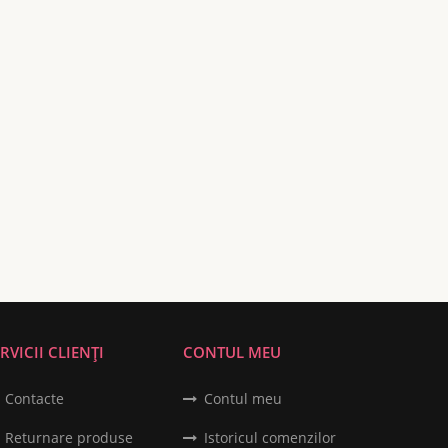
RVICII CLIENȚI
CONTUL MEU
Contacte
Contul meu
Returnare produse
Istoricul comenzilor