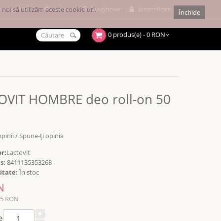
noi să utilizăm aceste cookie-uri.
e cumpărături
Achitare
Înregistrare
Autentificare
Închide
0 produs(e) - 0 RON
OVIT HOMBRE deo roll-on 50
opinii
/
Spune-ţi opinia
r:
Lactovit
s:
8411135353268
itate:
În stoc
N
15 RON
e