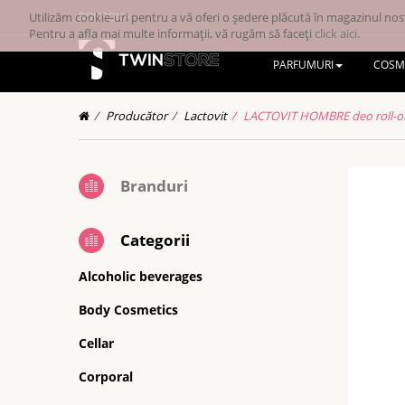
Utilizăm cookie-uri pentru a vă oferi o ședere plăcută în magazinul nost
RONRON
Pentru a afla mai multe informații, vă rugăm să faceți
click aici
.
PARFUMURI
COSM
Producător
Lactovit
LACTOVIT HOMBRE deo roll-o
Branduri
Categorii
Alcoholic beverages
Body Cosmetics
Cellar
Corporal