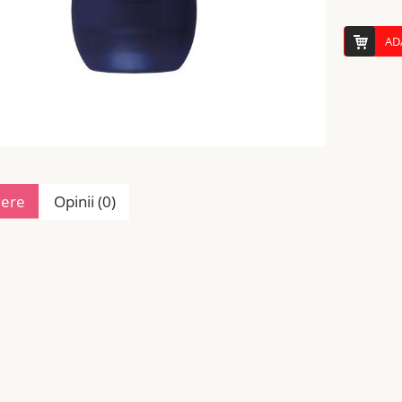
AD
iere
Opinii (0)