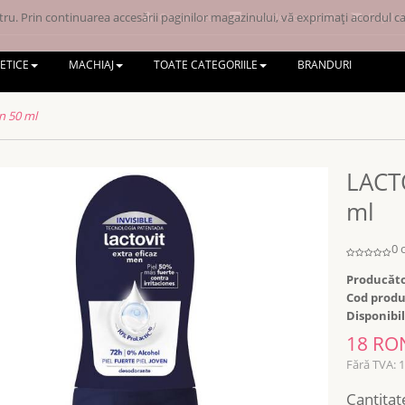
ru. Prin continuarea accesării paginilor magazinului, vă exprimați acordul ca 
Contul meu
Lista de dorințe (0)
Coșul d
ETICE
MACHIAJ
TOATE CATEGORIILE
BRANDURI
n 50 ml
LACT
ml
0 
Producăto
Cod produ
Disponibil
18 RO
Fără TVA: 
Cantitat