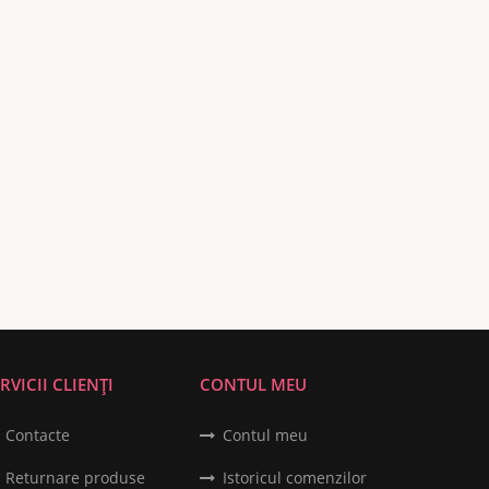
RVICII CLIENȚI
CONTUL MEU
Contacte
Contul meu
Returnare produse
Istoricul comenzilor