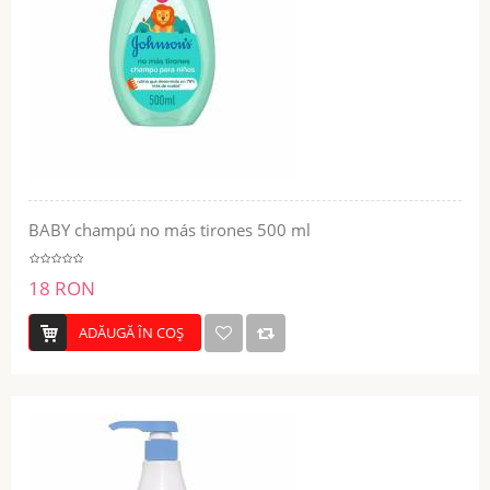
BABY champú no más tirones 500 ml
18 RON
ADĂUGĂ ÎN COŞ