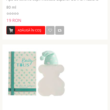
80 ml
19 RON
ADĂUGĂ ÎN COŞ