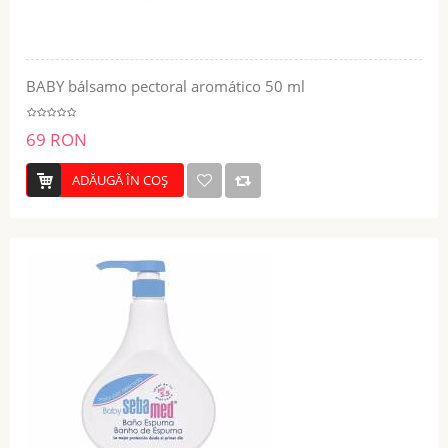
BABY bálsamo pectoral aromático 50 ml
69 RON
ADĂUGĂ ÎN COŞ