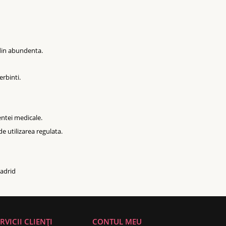
 din abundenta.
erbinti.
entei medicale.
e utilizarea regulata.
Madrid
RVICII CLIENȚI
CONTUL MEU