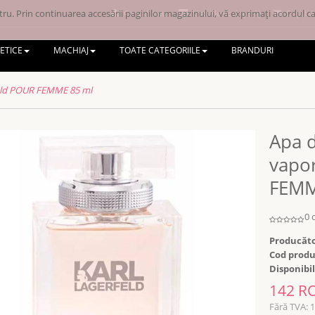
ru. Prin continuarea accesării paginilor magazinului, vă exprimați acordul ca 
Contul meu
Lista de dorințe (0)
Coșul d
ETICE
MACHIAJ
TOATE CATEGORIILE
BRANDURI
feld POUR FEMME 85 ml
Apa 
vapor
FEMM
0 
Producăto
Cod produ
Disponibil
142 R
Fără TVA: 