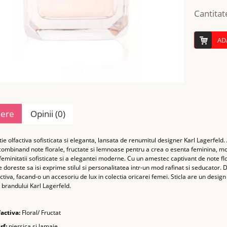
Cantitat
AD
iere
Opinii (0)
ie olfactiva sofisticata si eleganta, lansata de renumitul designer Karl Lagerfeld. Ac
combinand note florale, fructate si lemnoase pentru a crea o esenta feminina, 
feminitatii sofisticate si a elegantei moderne. Cu un amestec captivant de note fl
 doreste sa isi exprime stilul si personalitatea intr-un mod rafinat si seducator.
ctiva, facand-o un accesoriu de lux in colectia oricarei femei. Sticla are un design c
l brandului Karl Lagerfeld.
activa:
Floral/ Fructat
rf:
piersica si lamaie