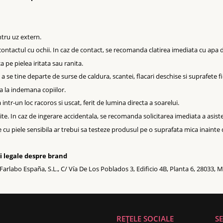
:
ru uz extern.
 contactul cu ochii. In caz de contact, se recomanda clatirea imediata cu apa
a pe pielea iritata sau ranita.
 a se tine departe de surse de caldura, scantei, flacari deschise si suprafete fi
a la indemana copiilor.
 intr-un loc racoros si uscat, ferit de lumina directa a soarelui.
ite. In caz de ingerare accidentala, se recomanda solicitarea imediata a asist
cu piele sensibila ar trebui sa testeze produsul pe o suprafata mica inainte d
i legale despre brand
arlabo España, S.L., C/ Vía De Los Poblados 3, Edificio 4B, Planta 6, 28033, 
REȚELE SOCIALE
SE