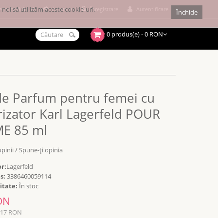
noi să utilizăm aceste cookie-uri.
e cumpărături
Achitare
Înregistrare
Autentificare
Închide
0 produs(e) - 0 RON
de Parfum pentru femei cu
izator Karl Lagerfeld POUR
E 85 ml
opinii
/
Spune-ţi opinia
r:
Lagerfeld
s:
3386460059114
itate:
În stoc
ON
117 RON