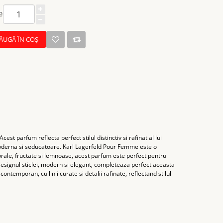
e
ĂUGĂ ÎN COŞ
est parfum reflecta perfect stilul distinctiv si rafinat al lui
moderna si seducatoare. Karl Lagerfeld Pour Femme este o
orale, fructate si lemnoase, acest parfum este perfect pentru
 Designul sticlei, modern si elegant, completeaza perfect aceasta
ontemporan, cu linii curate si detalii rafinate, reflectand stilul