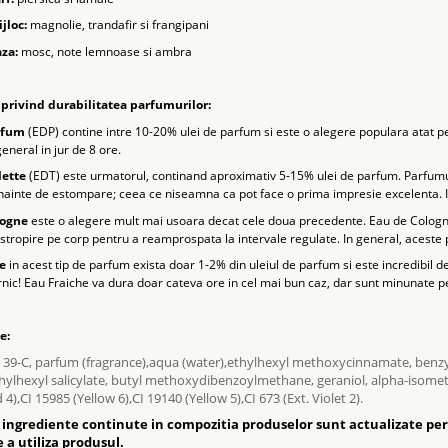
jloc:
magnolie, trandafir si frangipani
za:
mosc, note lemnoase si ambra
privind durabilitatea parfumurilor:
rfum
(EDP) contine intre 10-20% ulei de parfum si este o alegere populara atat pe
eneral in jur de 8 ore.
lette
(EDT) este urmatorul, continand aproximativ 5-15% ulei de parfum. Parfumur
ainte de estompare; ceea ce niseamna ca pot face o prima impresie excelenta. In
logne
este o alegere mult mai usoara decat cele doua precedente. Eau de Cologne
o stropire pe corp pentru a reamprospata la intervale regulate. In general, aceste
e
in acest tip de parfum exista doar 1-2% din uleiul de parfum si este incredibil d
nic! Eau Fraiche va dura doar cateva ore in cel mai bun caz, dar sunt minunate pen
e:
 39-C, parfum (fragrance),aqua (water),ethylhexyl methoxycinnamate, benzyl 
thylhexyl salicylate, butyl methoxydibenzoylmethane, geraniol, alpha-isomethy
 4),CI 15985 (Yellow 6),CI 19140 (Yellow 5),CI 673 (Ext. Violet 2).
e ingrediente continute in compozitia produselor sunt actualizate peri
 a utiliza produsul.