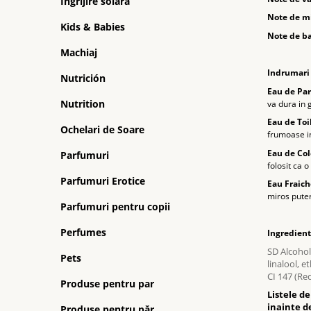
Ingrijire solara
Note de mi
Kids & Babies
Note de ba
Machiaj
Indrumari 
Nutrición
Eau de Pa
Nutrition
va dura in g
Eau de Toi
Ochelari de Soare
frumoase in
Eau de Co
Parfumuri
folosit ca 
Parfumuri Erotice
Eau Fraich
miros puter
Parfumuri pentru copii
Perfumes
Ingredient
SD Alcohol
Pets
linalool, e
CI 147 (Red
Produse pentru par
Listele d
inainte de
Produse pentru păr