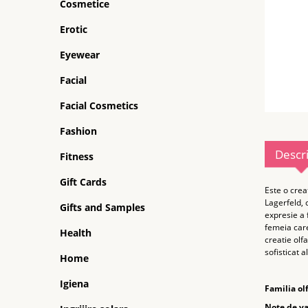
Cosmetice
Erotic
Eyewear
Facial
Facial Cosmetics
Fashion
Descr
Fitness
Gift Cards
Este o creat
Lagerfeld, 
Gifts and Samples
expresie a 
femeia care
Health
creatie olfa
sofisticat a
Home
Igiena
Familia olf
Note de va