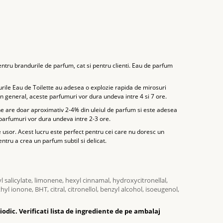
ntru brandurile de parfum, cat si pentru clienti. Eau de parfum
ile Eau de Toilette au adesea o explozie rapida de mirosuri
 general, aceste parfumuri vor dura undeva intre 4 si 7 ore.
 are doar aproximativ 2-4% din uleiul de parfum si este adesea
 parfumuri vor dura undeva intre 2-3 ore.
e usor. Acest lucru este perfect pentru cei care nu doresc un
tru a crea un parfum subtil si delicat.
salicylate, limonene, hexyl cinnamal, hydroxycitronellal,
l ionone, BHT, citral, citronellol, benzyl alcohol, isoeugenol,
odic. Verificati lista de ingrediente de pe ambalaj