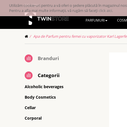
Utilizăm cookie-uri pentru a vă oferi o ședere plăcută în magazinul nost
RONRON
Pentru a afla mai multe informații, vă rugăm să faceți
click aici
.
PARFUMURI
COSM
Apa de Parfum pentru femei cu vaporizator Karl Lager
Branduri
Categorii
Alcoholic beverages
Body Cosmetics
Cellar
Corporal