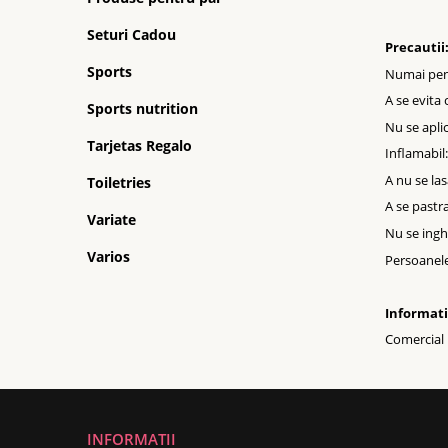
Seturi Cadou
Precautii
Sports
Numai pent
A se evita
Sports nutrition
Nu se aplic
Tarjetas Regalo
Inflamabil:
A nu se las
Toiletries
A se pastra
Variate
Nu se ingh
Varios
Persoanele 
Informati
Comercial F
INFORMATII