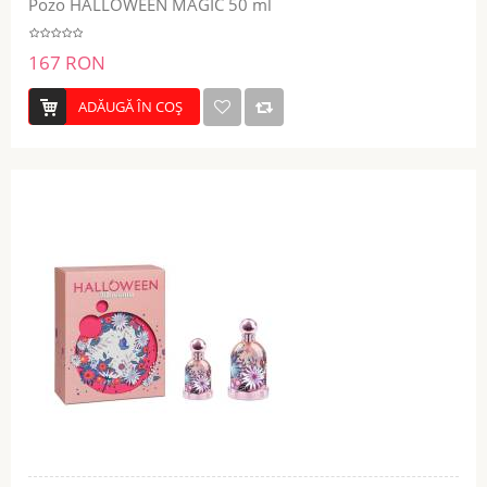
Pozo HALLOWEEN MAGIC 50 ml
167 RON
ADĂUGĂ ÎN COŞ