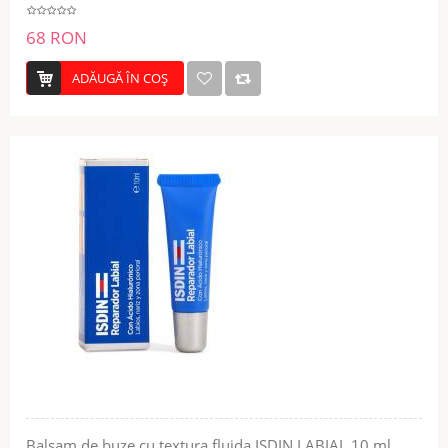
68 RON
ADĂUGĂ ÎN COŞ
Balsam de buze cu textura fluida ISDIN LABIAL 10 ml