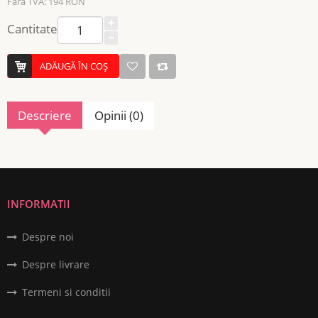
Fără TVA: 194 RON
Cantitate
ADĂUGĂ ÎN COŞ
Descriere
Opinii (0)
INFORMATII
Despre noi
Despre livrare
Termeni si conditii