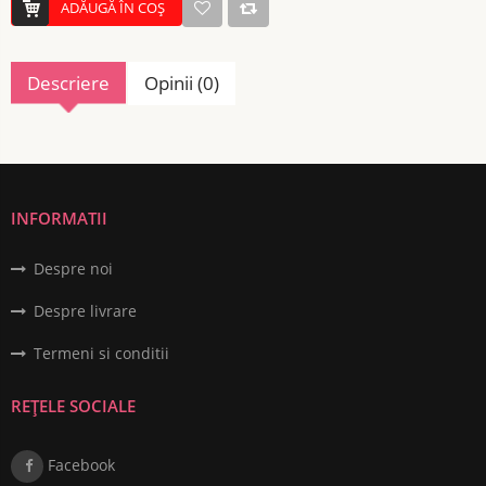
ADĂUGĂ ÎN COŞ
Descriere
Opinii (0)
INFORMATII
Despre noi
Despre livrare
Termeni si conditii
REȚELE SOCIALE
Facebook