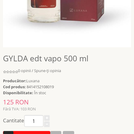
GYLDA edt vapo 500 ml
0 opinii
/
Spune-ţi opinia
Producător:
Luxana
Cod produs:
8414152108019
Disponibilitate:
În stoc
125 RON
Fără TVA: 103 RON
Cantitate