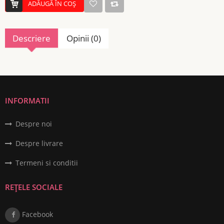
ADĂUGĂ ÎN COŞ
Descriere
Opinii (0)
INFORMATII
Despre noi
Despre livrare
Termeni si conditii
REȚELE SOCIALE
Facebook