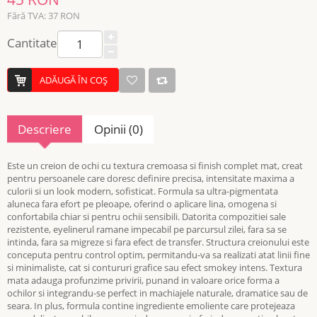
Fără TVA: 37 RON
Cantitate
ADĂUGĂ ÎN COŞ
Descriere
Opinii (0)
Este un creion de ochi cu textura cremoasa si finish complet mat, creat
pentru persoanele care doresc definire precisa, intensitate maxima a
culorii si un look modern, sofisticat. Formula sa ultra-pigmentata
aluneca fara efort pe pleoape, oferind o aplicare lina, omogena si
confortabila chiar si pentru ochii sensibili. Datorita compozitiei sale
rezistente, eyelinerul ramane impecabil pe parcursul zilei, fara sa se
intinda, fara sa migreze si fara efect de transfer. Structura creionului este
conceputa pentru control optim, permitandu-va sa realizati atat linii fine
si minimaliste, cat si contururi grafice sau efect smokey intens. Textura
mata adauga profunzime privirii, punand in valoare orice forma a
ochilor si integrandu-se perfect in machiajele naturale, dramatice sau de
seara. In plus, formula contine ingrediente emoliente care protejeaza