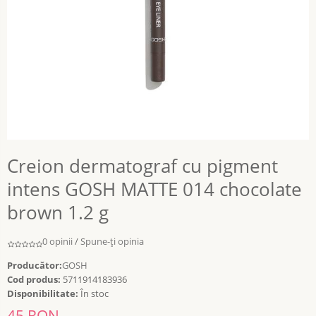
Creion dermatograf cu pigment
intens GOSH MATTE 014 chocolate
brown 1.2 g
0 opinii
/
Spune-ţi opinia
Producător:
GOSH
Cod produs:
5711914183936
Disponibilitate:
În stoc
45 RON