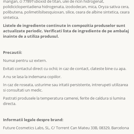
mangan, ci 77891\dioxid de titan, ulei de ricin hidrogenat,
polidiciclopentadiena hidrogenata, izododecan, mica, Oryza sativa cera,
polibutena, polimetilsilsesquioxan, silice, ceara de albine sintetica, ceara
sintetica.
Listele de ingrediente continute in compozitia produselor sunt
actualizate periodic. Verificati lista de ingrediente de pe ambalaj
inainte de a utiliza produsul.
Precautii:
Numai pentru uz extern.
Evitati contactul direct cu ochii; in caz de contact, clateste bine cu apa.
A nu se lasa la indemana copiilor.
In caz de roseata, usturime sau iritatii persistente, intrerupeti utilizarea
si consultati un medic.
Pastrati produsele la temperatura camerei, ferite de caldura si lumina
directa.
Informatii legale despre brand:
Future Cosmetics Labs, SL, C/ Torrent Can Mateu 33B, 08329, Barcelona