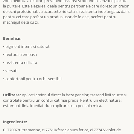
zona delicata a ochilor, prevenind uscarea si oferind o senzatie placuta
la purtare. Este alegerea ideala pentru persoanele care doresc un creion
de ochi profesional, cu acuratete ridicata si rezistenta indelungata, dar si
pentru cei care prefera un produs usor de folosit, perfect pentru
machiajul de zi cu zi.
Beneficii:
•
pigment intens si saturat
•
textura cremoasa
•
rezistenta ridicata
•
versatil
•
confortabil pentru ochii sensibili
Utilizare:
Aplicati creionul direct la baza genelor, trasand linii scurte si
controlate pentru un contur cat mai precis. Pentru un efect natural,
estompati linia imediat dupa aplicare cu o pensula mica.
Ingrediente:
Ci 77007/ultramarine, ci 77510/ferocianura ferica, ci 77742/violet de