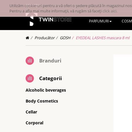
Utilizăm cookie-uri pentru a vă oferi o ședere plăcută în magazinul nost
RONRON
Pentru a afla mai multe informații, vă rugăm să faceți
click aici
.
PARFUMURI
COSM
Producător
GOSH
EYEDEAL LASHES mascara 8 ml
Branduri
Categorii
Alcoholic beverages
Body Cosmetics
Cellar
Corporal