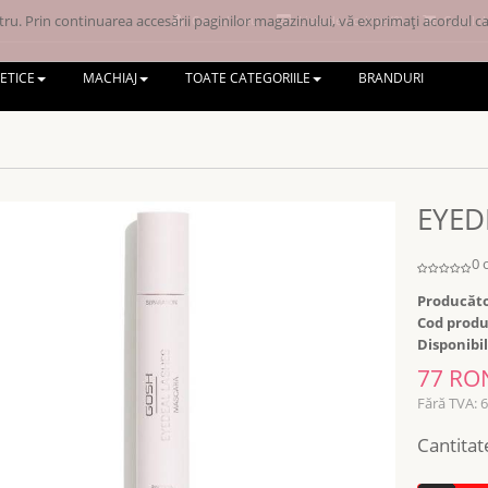
ru. Prin continuarea accesării paginilor magazinului, vă exprimați acordul ca 
Contul meu
Lista de dorințe (0)
Coșul d
ETICE
MACHIAJ
TOATE CATEGORIILE
BRANDURI
EYED
0 
Producăto
Cod produ
Disponibil
77 RO
Fără TVA: 
Cantitat