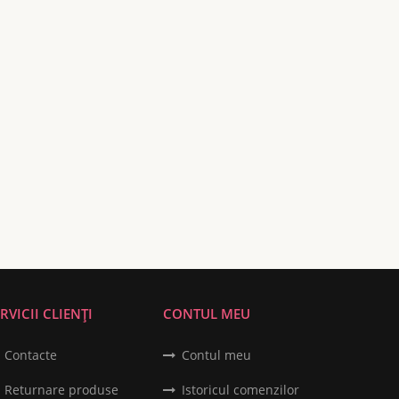
RVICII CLIENȚI
CONTUL MEU
Contacte
Contul meu
Returnare produse
Istoricul comenzilor