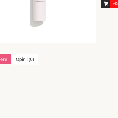
AD
iere
Opinii (0)