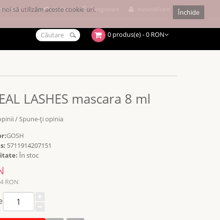
noi să utilizăm aceste cookie-uri.
e cumpărături
Achitare
Înregistrare
Autentificare
Închide
0 produs(e) - 0 RON
EAL LASHES mascara 8 ml
opinii
/
Spune-ţi opinia
r:
GOSH
s:
5711914207151
itate:
În stoc
N
64 RON
e