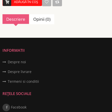
ADĂUGĂ ÎN COŞ
Descriere
Opinii (0)
INFORMATII
Despre noi
Despre livrare
Termeni si conditii
REȚELE SOCIALE
Facebook