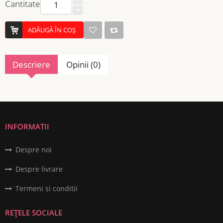
Cantitate
ADĂUGĂ ÎN COŞ
Descriere
Opinii (0)
INFORMATII
Despre noi
Despre livrare
Termeni si conditii
REȚELE SOCIALE