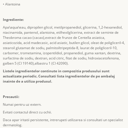
• Alantoina
Ingrediente:
Apa\aqua\eau, dipropilen glicol, metilpropanediol, glicerina, 1,2-hexanediol,
niacinamida, pantenol, alantoina, etilhexilglicerina, extract de seminte de
Theobroma cacao (cacao),extract de frunze de Centella asiatica,
asiaticozida, acid madecasic, acid asiatic, butilen glicol, oleat de poligliceril-4,
stearoil glutamat de sodiu, palmitoiltripeptida-8, laurat de poligliceril-10,
carbomer, trometamina, izopentildiol, propanediol, guma xantan, dextrina,
surfactina de sodiu, dextran, acid citric, fitat de sodiu, hidroxiacetofenona,
galben 5 (CI 19140),albastru 1 (CI 42090).
Listele ingredientelor continute in compozitia produsului sunt
actualizate periodic. Consultati lista ingredientelor de pe ambalaj
inainte de a utiliza produsul.
Precautii:
Numai pentru uz extern.
Evitati contactul direct cu ochii.
Daca apar iritatii persistente, intrerupeti utilizarea si consultati un specialist
dermatolog.