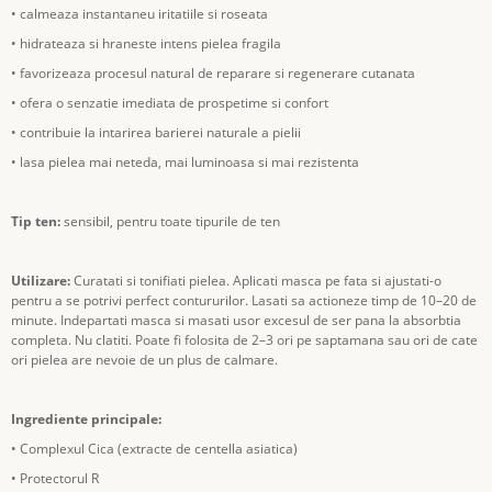
• calmeaza instantaneu iritatiile si roseata
• hidrateaza si hraneste intens pielea fragila
• favorizeaza procesul natural de reparare si regenerare cutanata
• ofera o senzatie imediata de prospetime si confort
• contribuie la intarirea barierei naturale a pielii
• lasa pielea mai neteda, mai luminoasa si mai rezistenta
Tip ten:
sensibil, pentru toate tipurile de ten
Utilizare:
Curatati si tonifiati pielea. Aplicati masca pe fata si ajustati-o
pentru a se potrivi perfect contururilor. Lasati sa actioneze timp de 10–20 de
minute. Indepartati masca si masati usor excesul de ser pana la absorbtia
completa. Nu clatiti. Poate fi folosita de 2–3 ori pe saptamana sau ori de cate
ori pielea are nevoie de un plus de calmare.
Ingrediente principale:
• Complexul Cica (extracte de centella asiatica)
• Protectorul R