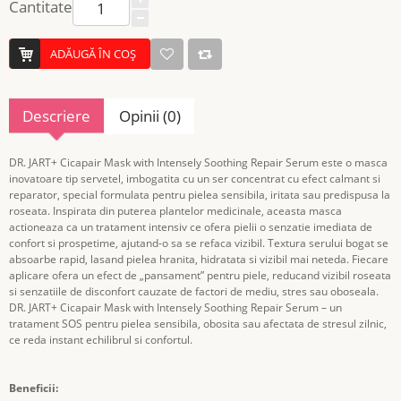
Cantitate
ADĂUGĂ ÎN COŞ
Descriere
Opinii (0)
DR. JART+ Cicapair Mask with Intensely Soothing Repair Serum este o masca
inovatoare tip servetel, imbogatita cu un ser concentrat cu efect calmant si
reparator, special formulata pentru pielea sensibila, iritata sau predispusa la
roseata. Inspirata din puterea plantelor medicinale, aceasta masca
actioneaza ca un tratament intensiv ce ofera pielii o senzatie imediata de
confort si prospetime, ajutand-o sa se refaca vizibil. Textura serului bogat se
absoarbe rapid, lasand pielea hranita, hidratata si vizibil mai neteda. Fiecare
aplicare ofera un efect de „pansament” pentru piele, reducand vizibil roseata
si senzatiile de disconfort cauzate de factori de mediu, stres sau oboseala.
DR. JART+ Cicapair Mask with Intensely Soothing Repair Serum – un
tratament SOS pentru pielea sensibila, obosita sau afectata de stresul zilnic,
ce reda instant echilibrul si confortul.
Beneficii: