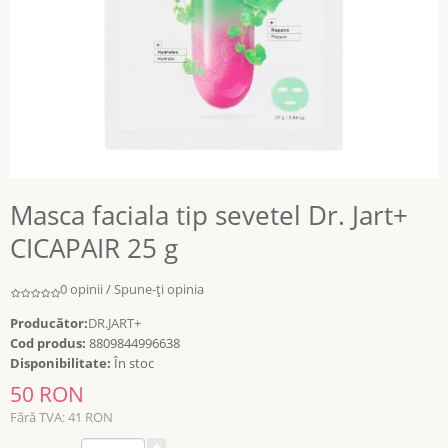
Masca faciala tip sevetel Dr. Jart+
CICAPAIR 25 g
0 opinii
/
Spune-ţi opinia
Producător:
DR.JART+
Cod produs:
8809844996638
Disponibilitate:
În stoc
50 RON
Fără TVA: 41 RON