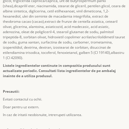
glicol, triglicerida caprilica/caprica, unt de butyrospermum parkii
(shea),dicaprilil eter, niacinamida, stearat de gliceril, pentilen glicol, ceara de
albine sintetica, diglicerina, cetil etilhexanoat, vinil dimeticona, 1,2-
hexanediol, ulei din seminte de macadamia integrifolia, extract de
theobroma cacao (cacao),extract de frunze de centella asiatica, cetearil
olivat, glicerina, alantoina, asiaticozid, acid madecasic, acid asiatic,
adenozina, oleat de poligliceril-4, stearoil glutamat de sodiu, palmitoil
tripeptida-8, sorbitan olivat, hidroxietil copolimer acrilat/acriloildimetil taurat
de sodiu, guma xantan, surfactina de sodiu, carbomer, trometamina,
izopentildiol, dextrina, dextran, izostearat de sorbitan, disuccinat de
etilendiamina trisodica, tocoferol, fenoxietanol, galben 5 (CI 19140),albastru
1 (CI 42090).
Listele ingredientelor continute in compozitia produsului sunt
actualizate periodic. Consultati lista ingredientelor de pe ambalaj
inainte de a utiliza produsul.
Precautii:
Evitati contactul cu ochii.
Doar pentru uz extern.
In caz de iritatii neobisnuite, intrerupeti utilizarea.