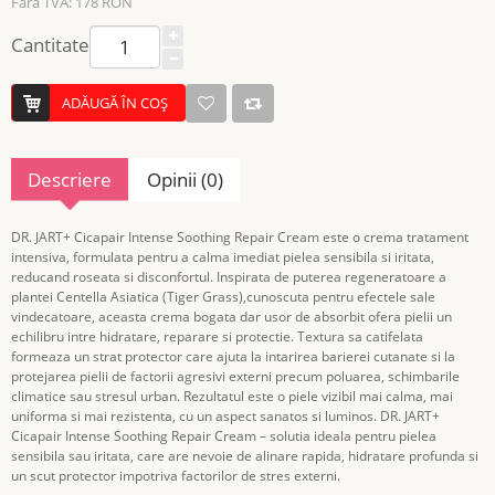
Fără TVA: 178 RON
Cantitate
ADĂUGĂ ÎN COŞ
Descriere
Opinii (0)
DR. JART+ Cicapair Intense Soothing Repair Cream este o crema tratament
intensiva, formulata pentru a calma imediat pielea sensibila si iritata,
reducand roseata si disconfortul. Inspirata de puterea regeneratoare a
plantei Centella Asiatica (Tiger Grass),cunoscuta pentru efectele sale
vindecatoare, aceasta crema bogata dar usor de absorbit ofera pielii un
echilibru intre hidratare, reparare si protectie. Textura sa catifelata
formeaza un strat protector care ajuta la intarirea barierei cutanate si la
protejarea pielii de factorii agresivi externi precum poluarea, schimbarile
climatice sau stresul urban. Rezultatul este o piele vizibil mai calma, mai
uniforma si mai rezistenta, cu un aspect sanatos si luminos. DR. JART+
Cicapair Intense Soothing Repair Cream – solutia ideala pentru pielea
sensibila sau iritata, care are nevoie de alinare rapida, hidratare profunda si
un scut protector impotriva factorilor de stres externi.