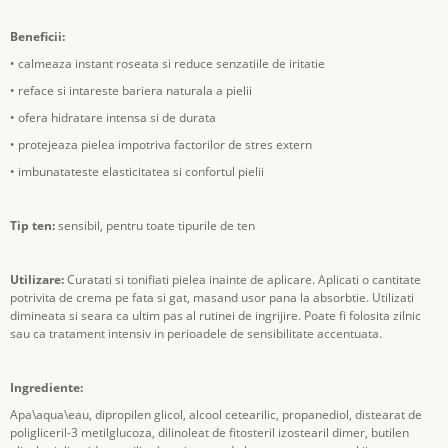
Beneficii:
• calmeaza instant roseata si reduce senzatiile de iritatie
• reface si intareste bariera naturala a pielii
• ofera hidratare intensa si de durata
• protejeaza pielea impotriva factorilor de stres extern
• imbunatateste elasticitatea si confortul pielii
Tip ten:
sensibil, pentru toate tipurile de ten
Utilizare:
Curatati si tonifiati pielea inainte de aplicare. Aplicati o cantitate
potrivita de crema pe fata si gat, masand usor pana la absorbtie. Utilizati
dimineata si seara ca ultim pas al rutinei de ingrijire. Poate fi folosita zilnic
sau ca tratament intensiv in perioadele de sensibilitate accentuata.
Ingrediente:
Apa\aqua\eau, dipropilen glicol, alcool cetearilic, propanediol, distearat de
poligliceril-3 metilglucoza, dilinoleat de fitosteril izostearil dimer, butilen