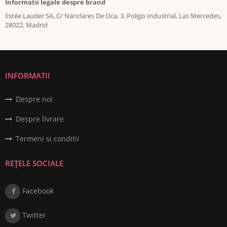
Informatii legale despre brand
Estée Lauder SA, C/ Nanclares De Oca, 3, Polígo Industrial, Las Mercedes,
28022, Madrid
INFORMATII
Despre noi
Despre livrare
Termeni si conditii
REȚELE SOCIALE
Facebook
Twitter