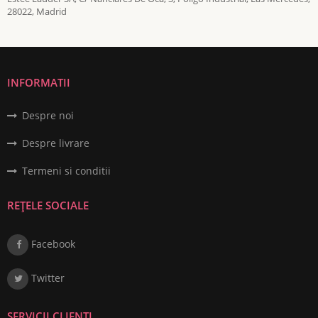
28022, Madrid
INFORMATII
Despre noi
Despre livrare
Termeni si conditii
REȚELE SOCIALE
Facebook
Twitter
SERVICII CLIENȚI