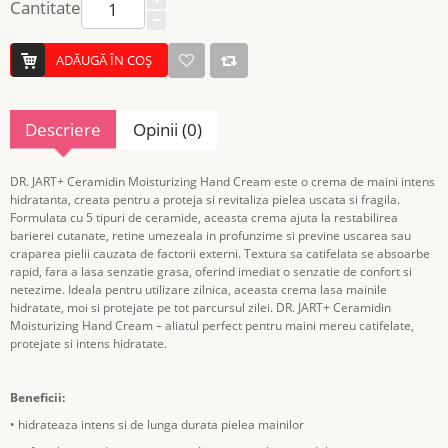
Cantitate
ADĂUGĂ ÎN COŞ
Descriere
Opinii (0)
DR. JART+ Ceramidin Moisturizing Hand Cream este o crema de maini intens
hidratanta, creata pentru a proteja si revitaliza pielea uscata si fragila.
Formulata cu 5 tipuri de ceramide, aceasta crema ajuta la restabilirea
barierei cutanate, retine umezeala in profunzime si previne uscarea sau
craparea pielii cauzata de factorii externi. Textura sa catifelata se absoarbe
rapid, fara a lasa senzatie grasa, oferind imediat o senzatie de confort si
netezime. Ideala pentru utilizare zilnica, aceasta crema lasa mainile
hidratate, moi si protejate pe tot parcursul zilei. DR. JART+ Ceramidin
Moisturizing Hand Cream – aliatul perfect pentru maini mereu catifelate,
protejate si intens hidratate.
Beneficii:
• hidrateaza intens si de lunga durata pielea mainilor