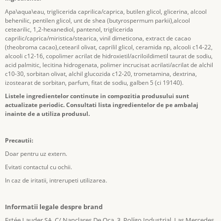
Apa\aqua\eau, triglicerida caprilica/caprica, butilen glicol, glicerina, alcool
behenilic, pentilen glicol, unt de shea (butyrospermum parkii),alcool
cetearilic, 1,2-hexanediol, pantenol, triglicerida
caprilic/caprica/miristica/stearica, vinil dimeticona, extract de cacao
(theobroma cacao),cetearil olivat, caprilil glicol, ceramida np, alcooli c14-22,
alcooli c12-16, copolimer acrilat de hidroxietil/acriloildimetil taurat de sodiu,
acid palmitic, lecitina hidrogenata, polimer incrucisat acrilati/acrilat de alchil
c10-30, sorbitan olivat, alchil glucozida c12-20, trometamina, dextrina,
izostearat de sorbitan, parfum, fitat de sodiu, galben 5 (ci 19140).
Listele ingredientelor continute in compozitia produsului sunt
actualizate periodic. Consultati lista ingredientelor de pe ambalaj
inainte de a utiliza produsul.
Precautii:
Doar pentru uz extern.
Evitati contactul cu ochii.
In caz de iritatii, intrerupeti utilizarea.
Informatii legale despre brand
Estée Lauder SA, C/ Nanclares De Oca, 3, Polígo Industrial, Las Mercedes,