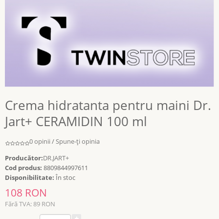
Crema hidratanta pentru maini Dr.
Jart+ CERAMIDIN 100 ml
0 opinii
/
Spune-ţi opinia
Producător:
DR.JART+
Cod produs:
8809844997611
Disponibilitate:
În stoc
108 RON
Fără TVA: 89 RON