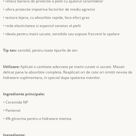
• reface bariera de protectie a pielii cu ajutorul ceramidelor
• ofera protectie impotriva factorilor de mediu agresivi
• textura lejera, cu absorbtie rapida, fara efect gras
• reda elasticitatea si aspectul sanatos al pielii
• ideala pentru maini uscate, sensibile sau expuse frecvent la spalare
Tip ten:
sensibil, pentru toate tipurile de ten
Utilizare:
Aplicati o cantitate adecvata pe maini curate si uscate. Masati
delicat pana la absorbtie completa. Reaplicati ori de cate ori simtiti nevoia de
hidratare suplimentara, in special dupa spalarea mainilor.
Ingrediente principale:
• Ceramida NP
• Pantenol
• 4% glicerina pentru o hidratare intensa
Ingrediente: