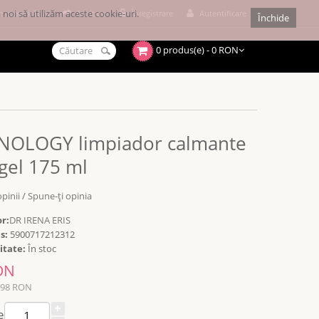
noi să utilizăm aceste cookie-uri.
e cumpărături
Achitare
Înregistrare
Autentificare
Închide
0 produs(e) - 0 RON
NOLOGY limpiador calmante
gel 175 ml
opinii
/
Spune-ţi opinia
r:
DR IRENA ERIS
s:
5900717212312
itate:
În stoc
ON
198 RON
e