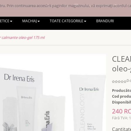
ru. Prin continuarea accesării paginilor magazinului, vă exprimați acordul ca 
Contul meu
Lista de dorințe (0)
Coșul d
ETICE
MACHIAJ
TOATE CATEGORIILE
BRANDURI
calmante oleo-gel 175 ml
CLEA
oleo-
0 
Producăto
Cod produ
Disponibil
240 R
Fără TVA: 
Cantitat