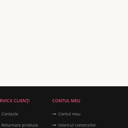
RVICII CLIENȚI
CONTUL MEU
Contacte
Contul meu
Returnare produse
Istoricul comenzilor