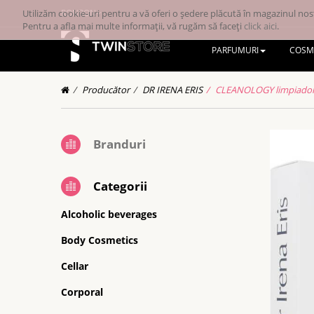
Utilizăm cookie-uri pentru a vă oferi o ședere plăcută în magazinul nost
RONRON
Pentru a afla mai multe informații, vă rugăm să faceți
click aici
.
PARFUMURI
COSM
Producător
DR IRENA ERIS
CLEANOLOGY limpiador 
Branduri
Categorii
Alcoholic beverages
Body Cosmetics
Cellar
Corporal