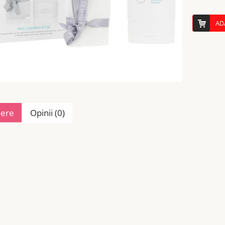
AD
iere
Opinii (0)