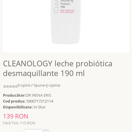
CLEANOLOGY leche probiótica
desmaquillante 190 ml
0 opinii
/
Spune-ţi opinia
Producător:
DR IRENA ERIS
Cod produs:
5900717212114
Disponibilitate:
In Stoc
139 RON
Fără TVA: 115 RON