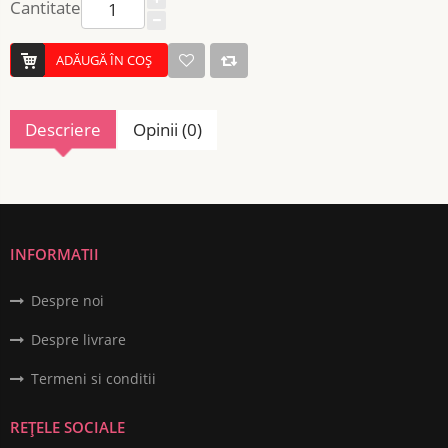
Cantitate
ADĂUGĂ ÎN COŞ
Descriere
Opinii (0)
INFORMATII
Despre noi
Despre livrare
Termeni si conditii
REȚELE SOCIALE