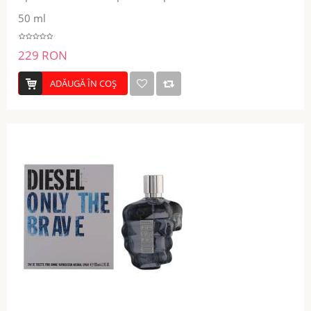
50 ml
229 RON
ADĂUGĂ ÎN COŞ