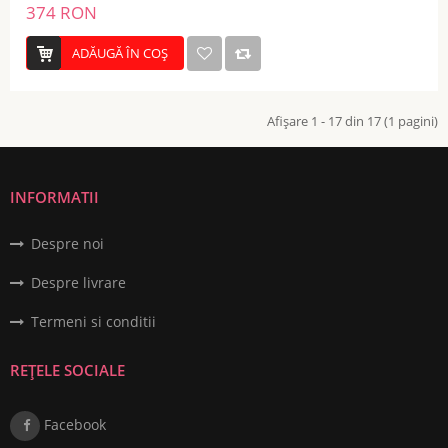
374 RON
ADĂUGĂ ÎN COŞ
Afişare 1 - 17 din 17 (1 pagini)
INFORMATII
Despre noi
Despre livrare
Termeni si conditii
REȚELE SOCIALE
Facebook