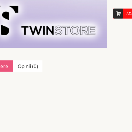
AD
iere
Opinii (0)