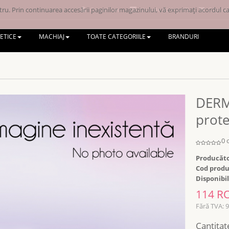
ru. Prin continuarea accesării paginilor magazinului, vă exprimați acordul ca 
Contul meu
Lista de dorințe (0)
Coșul d
ETICE
MACHIAJ
TOATE CATEGORIILE
BRANDURI
DERMO
prote
0 
Producăto
Cod produ
Disponibil
114 R
Fără TVA: 
Cantitat