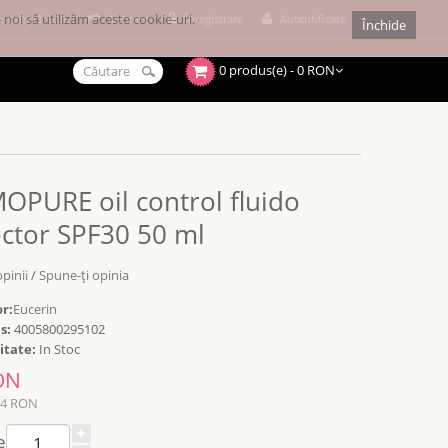
noi să utilizăm aceste cookie-uri.
e cumpărături
Achitare
Înregistrare
Autentificare
Închide
0 produs(e) - 0 RON
PURE oil control fluido
ctor SPF30 50 ml
opinii
/
Spune-ţi opinia
r:
Eucerin
s:
4005800295102
itate:
In Stoc
ON
94 RON
e