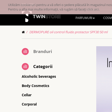
Utilizăm cookie-uri pentru a vă oferi o ședere plăcută în magazinul nost
RONRON
Pentru a afla mai multe informații, vă rugăm să faceți
click aici
.
PARFUMURI
COSM
DERMOPURE oil control fluido protector SPF30 50 ml
Branduri
Categorii
Alcoholic beverages
Body Cosmetics
Cellar
Corporal