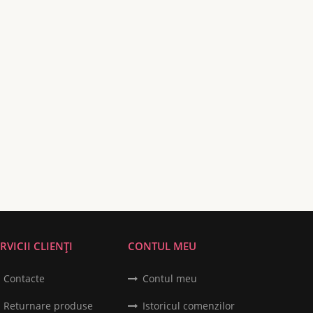
RVICII CLIENȚI
CONTUL MEU
Contacte
Contul meu
Returnare produse
Istoricul comenzilor