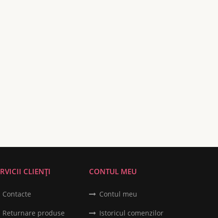
RVICII CLIENȚI
CONTUL MEU
Contacte
Contul meu
Returnare produse
Istoricul comenzilor