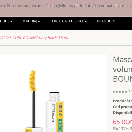
ru. Prin continuarea accesării paginilor magazinului, vă exprimați acordul ca 
Contul meu
Lista de dorințe (0)
Coșul d
ETICE
MACHIAJ
TOATE CATEGORIILE
BRANDURI
OLOSSAL CURL BOUNCE very black 9.5 ml
Masca
volu
BOUN
0 
Producăto
Cod produ
Disponibil
65 RO
Fără TVA: 