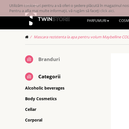
Utilizăm cookie-uri pentru a vă oferi o ședere plăcută în magazinul nost
RONRON
Pentru a afla mai multe informații, vă rugăm să faceți
click aici
.
PARFUMURI
COSM
Mascara rezistenta la apa pentru volum Maybelline C
Branduri
Categorii
Alcoholic beverages
Body Cosmetics
Cellar
Corporal