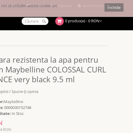
noi să utilizăm aceste cookie-uri.
e cumpărături
Achitare
Înregistrare
Autentificare
Închide
0 produs(e) - 0 RON
ra rezistenta la apa pentru
m Maybelline COLOSSAL CURL
CE very black 9.5 ml
opinii
/
Spune-ţi opinia
r:
Maybelline
s:
0000030152748
itate:
In Stoc
N
54 RON