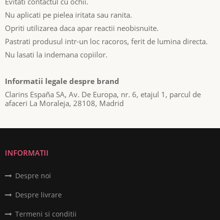
Evitati contactul cu ochii.
Nu aplicati pe pielea iritata sau ranita.
Opriti utilizarea daca apar reactii neobisnuite.
Pastrati produsul intr-un loc racoros, ferit de lumina directa.
Nu lasati la indemana copiilor.
Informatii legale despre brand
Clarins España SA, Av. De Europa, nr. 6, etajul 1, parcul de
afaceri La Moraleja, 28108, Madrid
INFORMATII
Despre noi
Despre livrare
Termeni si conditii