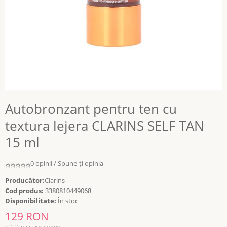
Autobronzant pentru ten cu
textura lejera CLARINS SELF TAN
15 ml
0 opinii
/
Spune-ţi opinia
Producător:
Clarins
Cod produs:
3380810449068
Disponibilitate:
În stoc
129 RON