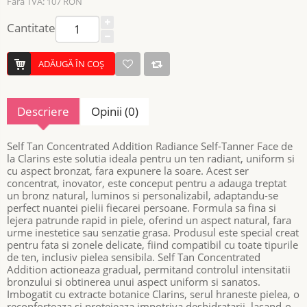
Fără TVA: 107 RON
Cantitate
ADĂUGĂ ÎN COŞ
Descriere
Opinii (0)
Self Tan Concentrated Addition Radiance Self-Tanner Face de
la Clarins este solutia ideala pentru un ten radiant, uniform si
cu aspect bronzat, fara expunere la soare. Acest ser
concentrat, inovator, este conceput pentru a adauga treptat
un bronz natural, luminos si personalizabil, adaptandu-se
perfect nuantei pielii fiecarei persoane. Formula sa fina si
lejera patrunde rapid in piele, oferind un aspect natural, fara
urme inestetice sau senzatie grasa. Produsul este special creat
pentru fata si zonele delicate, fiind compatibil cu toate tipurile
de ten, inclusiv pielea sensibila. Self Tan Concentrated
Addition actioneaza gradual, permitand controlul intensitatii
bronzului si obtinerea unui aspect uniform si sanatos.
Imbogatit cu extracte botanice Clarins, serul hraneste pielea, o
reconforteaza si protejeaza impotriva deshidratarii, lasand-o