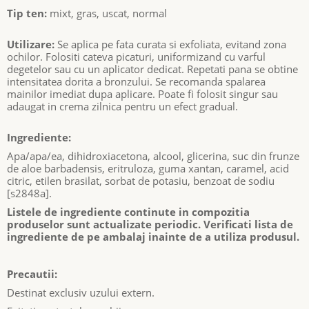
Tip ten:
mixt, gras, uscat, normal
Utilizare:
Se aplica pe fata curata si exfoliata, evitand zona
ochilor. Folositi cateva picaturi, uniformizand cu varful
degetelor sau cu un aplicator dedicat. Repetati pana se obtine
intensitatea dorita a bronzului. Se recomanda spalarea
mainilor imediat dupa aplicare. Poate fi folosit singur sau
adaugat in crema zilnica pentru un efect gradual.
Ingrediente:
Apa/apa/ea, dihidroxiacetona, alcool, glicerina, suc din frunze
de aloe barbadensis, eritruloza, guma xantan, caramel, acid
citric, etilen brasilat, sorbat de potasiu, benzoat de sodiu
[s2848a].
Listele de ingrediente continute in compozitia
produselor sunt actualizate periodic. Verificati lista de
ingrediente de pe ambalaj inainte de a utiliza produsul.
Precautii:
Destinat exclusiv uzului extern.