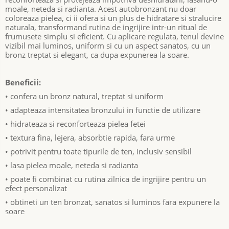
moale, neteda si radianta. Acest autobronzant nu doar
coloreaza pielea, ci ii ofera si un plus de hidratare si stralucire
naturala, transformand rutina de ingrijire intr-un ritual de
frumusete simplu si eficient. Cu aplicare regulata, tenul devine
vizibil mai luminos, uniform si cu un aspect sanatos, cu un
bronz treptat si elegant, ca dupa expunerea la soare.
Beneficii:
• confera un bronz natural, treptat si uniform
• adapteaza intensitatea bronzului in functie de utilizare
• hidrateaza si reconforteaza pielea fetei
• textura fina, lejera, absorbtie rapida, fara urme
• potrivit pentru toate tipurile de ten, inclusiv sensibil
• lasa pielea moale, neteda si radianta
• poate fi combinat cu rutina zilnica de ingrijire pentru un
efect personalizat
• obtineti un ten bronzat, sanatos si luminos fara expunere la
soare