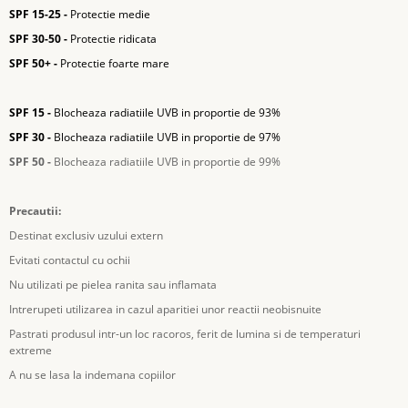
SPF 15-25 -
Protectie medie
SPF 30-50 -
Protectie ridicata
SPF 50+ -
Protectie foarte mare
SPF 15 -
Blocheaza radiatiile UVB in proportie de 93%
SPF 30 -
Blocheaza radiatiile UVB in proportie de 97%
SPF 50 -
Blocheaza radiatiile UVB in proportie de 99%
Precautii:
Destinat exclusiv uzului extern
Evitati contactul cu ochii
Nu utilizati pe pielea ranita sau inflamata
Intrerupeti utilizarea in cazul aparitiei unor reactii neobisnuite
Pastrati produsul intr-un loc racoros, ferit de lumina si de temperaturi
extreme
A nu se lasa la indemana copiilor