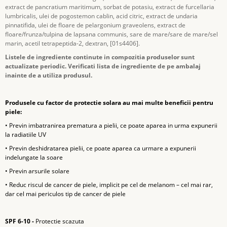
extract de pancratium maritimum, sorbat de potasiu, extract de furcellaria
lumbricalis, ulei de pogostemon cablin, acid citric, extract de undaria
pinnatifida, ulei de floare de pelargonium graveolens, extract de
floare/frunza/tulpina de lapsana communis, sare de mare/sare de mare/sel
marin, acetil tetrapeptida-2, dextran, [01s4406].
Listele de ingrediente continute in compozitia produselor sunt
actualizate periodic. Verificati lista de ingrediente de pe ambalaj
inainte de a utiliza produsul.
Produsele cu factor de protectie solara au mai multe beneficii pentru
piele:
• Previn imbatranirea prematura a pielii, ce poate aparea in urma expunerii
la radiatiile UV
• Previn deshidratarea pielii, ce poate aparea ca urmare a expunerii
indelungate la soare
• Previn arsurile solare
• Reduc riscul de cancer de piele, implicit pe cel de melanom – cel mai rar,
dar cel mai periculos tip de cancer de piele
SPF 6-10 -
Protectie scazuta