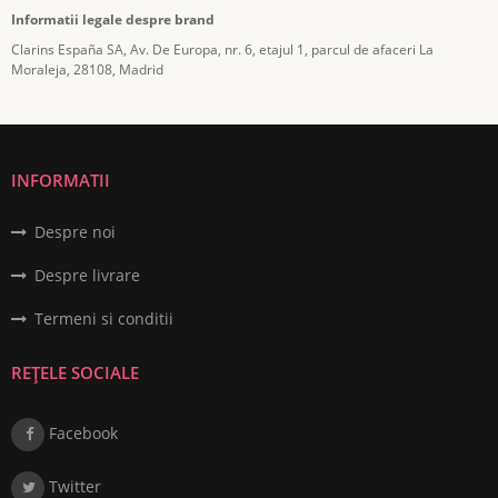
Informatii legale despre brand
Clarins España SA, Av. De Europa, nr. 6, etajul 1, parcul de afaceri La
Moraleja, 28108, Madrid
INFORMATII
Despre noi
Despre livrare
Termeni si conditii
REȚELE SOCIALE
Facebook
Twitter