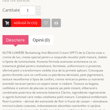
Fără TVA: 439 RON
Cantitate
ADĂUGĂ ÎN COŞ
Descriere
Opinii (0)
NUTRI-LUMIÈRE Revitalizing Anti-Blemish Cream SPF15 de la Clarins este o
crema de lux, creata special pentru a raspunde nevoilor pielii mature, slabite
si lipsite de luminozitate. Aceasta formula avansata actioneaza ca un
tratament global pentru revitalizare, fermitate, uniformizare si protectie,
oferind pielii o transformare vizibila inca de la primele aplicari. Conceputa
pentru femeile care se confrunta cu pierderea densitatii, pete pigmentare,
textura neuniforma si lipsa de confort, crema reincarca pielea cu nutrientii
esentiali necesari pentru un aspect tanar si radiant. Textura sa bogata,
catifelata si extrem de placuta se topeste pe piele instant, eliberand o
combinatie puternica de extracte botanice Clarins, ingrediente regenerante
si agenti iluminati care redau vitalitatea pielii mature. Complexul emblematic
Nutri-Lumière – derivat din extractele de flori si fructe de castan – stimuleaza
microcirculatia cutanata, imbunatateste absorbtia nutrientilor si sprijina