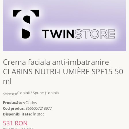
Crema faciala anti-imbatranire
CLARINS NUTRI-LUMIÈRE SPF15 50
ml
0 opinii
/
Spune-ţi opinia
Producător:
Clarins
Cod produs:
3666057213977
Disponibilitate:
În stoc
531 RON