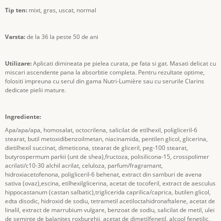
Tip ten:
mixt, gras, uscat, normal
Varsta:
de la 36 la peste 50 de ani
Utilizare:
Aplicati dimineata pe pielea curata, pe fata si gat. Masati delicat cu
miscari ascendente pana la absorbtie completa. Pentru rezultate optime,
folositi impreuna cu serul din gama Nutri-Lumière sau cu serurile Clarins
dedicate pielii mature.
Ingrediente:
Apa/apa/apa, homosalat, octocrilena, salicilat de etilhexil, poligliceril-6
stearat, butil metoxidibenzoilmetan, niacinamida, pentilen glicol, glicerina,
dietilhexil succinat, dimeticona, stearat de gliceril, peg-100 stearat,
butyrospermum parkii (unt de shea),fructoza, polisilicona-15, crosspolimer
acrilati/c10-30 alchil acrilat, celuloza, parfum/fragramant,
hidroxiacetofenona, poligliceril-6 behenat, extract din samburi de avena
sativa (ovaz),escina, etilhexilglicerina, acetat de tocoferil, extract de aesculus
hippocastanum (castan salbatic),triglicerida caprilica/caprica, butilen glicol,
edta disodic, hidroxid de sodiu, tetrametil acetiloctahidronaftalene, acetat de
linalil, extract de marrubium vulgare, benzoat de sodiu, salicilat de metil, ulei
de seminte de balanites roxburghii, acetat de dimetilfenetil, alcool fenetilic,