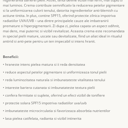
regenerarea barierei pielii. Astfel, tenul devine vizibil mai ferm, mai suplu si
mai luminos. Crema contribuie semnificativ la reducerea petelor pigmentare
si la uniformizarea culorii tenului, datorita ingredientelor anti-blemish cu
actiune tintita. In plus, contine SPF15, oferind protectie zilnica impotriva
radiatiilor UVA/UVB – una dintre principalele cauze ale imbatranirii
premature si hiperpigmentarii. Zi dupa zi, pielea capata un aspect odihnit,
mai dens, mai puternic si vizibil revitalizat. Aceasta crema este recomandata
in special pielii mature, uscate sau devitalizate, fiind un aliat ideal in ritualul
antirid si anti-pete pentru un ten impecabil si intens hranit.
Beneficii:
• hraneste intens pielea matura si ii reda densitatea
• reduce aspectul petelor pigmentare si uniformizeaza tonul pielii
• reda luminozitatea naturala si imbunatateste vitalitatea tenului
• intareste bariera cutanata si imbunatateste textura pielii
• confera fermitate si suplete, oferind un efect vizibil de tonifiere
• protectie solara SPF15 impotriva radiatiilor uva/uvb
• imbunatateste microcirculatia si favorizeaza absorbtia nutrientilor
• lasa pielea catifelata, radianta si vizibil intinerita