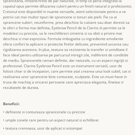
spranceana, imitand firele de par naturale, in timp ce peria integrata la
capatul opus permite difuzarea culorii pentru un finish natural si profesionist.
Creionul este disponibil in nuante versatile, atent selectionate pentru a se
potrivi cat mai multor tipuri de sprancene si tonuri ale pielii. Fie ca ai
sprancene subtiri, neuniforme, prea deschise la culoare sau doar doresti sa
le oferi o forma mai definita, Eyebrow Pencil de la Clarins iti permite sa le
modelezi cu precizie, sa le reechilibrezi simetria si sa obtii o privire mai
deschisa si mai expresiva. Formula imbogatita cu ingrediente emoliente
ofera confort la aplicare si protectie firelor delicate, prevenind uscarea sau
rigidizarea acestora. In plus, textura sa rezistenta la transfer si umiditate il
face ideal pentru utilizarea pe parcursul intregii zile, indiferent de conditiile
de mediu. Sprancenele raman definite, dar naturale, cu un aspect ingrijit si
profesional. Clarins Eyebrow Pencil este un instrument versatil, usor de
folosit chiar si de incepatori, care permite atat crearea unui look subtil, cat si
realizarea unor sprancene bine conturate, sculptate. Este un must-have in
trusa de machiaj a oricarei persoane care apreciaza eleganta, finetea si
rezultatele de durata.
Beneficii:
• defineste si contureaza sprancenele cu precizie
• umple zonele rare pentru un aspect natural si echilibrat
• textura cremoasa, usor de aplicat si estompat