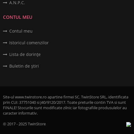
A.N.P.C.
CONTUL MEU
Contul meu
Istoricul comenzilor
Lista de dorințe
Buletin de știri
Site-ul www.twinstore.ro apartine firmei SC. TwinStore SRL, identificata
prin CUI: 37751040 si J40/9120/2017. Toate preturile contin TVA si sunt
FINALE! Stocurile sunt modificate zilnic iar fotografiile produsulelor au
caracter informativ.
© 2017 - 2025 TwinStore