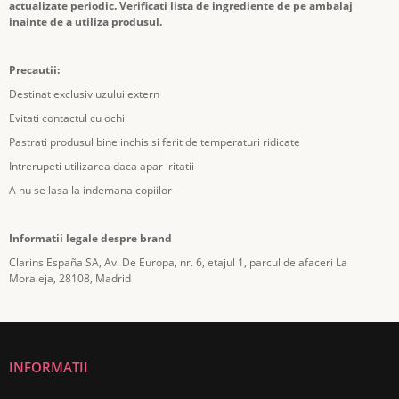
actualizate periodic. Verificati lista de ingrediente de pe ambalaj
inainte de a utiliza produsul.
Precautii:
Destinat exclusiv uzului extern
Evitati contactul cu ochii
Pastrati produsul bine inchis si ferit de temperaturi ridicate
Intrerupeti utilizarea daca apar iritatii
A nu se lasa la indemana copiilor
Informatii legale despre brand
Clarins España SA, Av. De Europa, nr. 6, etajul 1, parcul de afaceri La
Moraleja, 28108, Madrid
INFORMATII