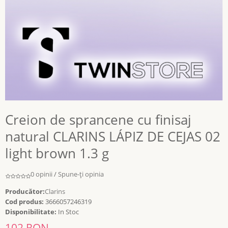
Creion de sprancene cu finisaj
natural CLARINS LÁPIZ DE CEJAS 02
light brown 1.3 g
0 opinii
/
Spune-ţi opinia
Producător:
Clarins
Cod produs:
3666057246319
Disponibilitate:
In Stoc
102 RON