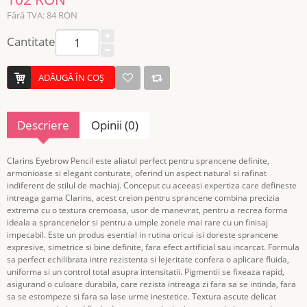
Fără TVA: 84 RON
Cantitate
ADĂUGĂ ÎN COŞ
Descriere
Opinii (0)
Clarins Eyebrow Pencil este aliatul perfect pentru sprancene definite,
armonioase si elegant conturate, oferind un aspect natural si rafinat
indiferent de stilul de machiaj. Conceput cu aceeasi expertiza care defineste
intreaga gama Clarins, acest creion pentru sprancene combina precizia
extrema cu o textura cremoasa, usor de manevrat, pentru a recrea forma
ideala a sprancenelor si pentru a umple zonele mai rare cu un finisaj
impecabil. Este un produs esential in rutina oricui isi doreste sprancene
expresive, simetrice si bine definite, fara efect artificial sau incarcat. Formula
sa perfect echilibrata intre rezistenta si lejeritate confera o aplicare fluida,
uniforma si un control total asupra intensitatii. Pigmentii se fixeaza rapid,
asigurand o culoare durabila, care rezista intreaga zi fara sa se intinda, fara
sa se estompeze si fara sa lase urme inestetice. Textura ascute delicat