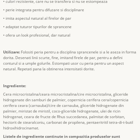
• culori rezistente, care nu se transfera si nu se estompeaza
• perie integrata pentru difuzare si disciplinare
• imita aspectul natural al firelor de par
• adaptat tuturor tipurilor de sprancene
• ofera un look profesional, dar natural
Utilizare:
Folositi peria pentru a disciplina sprancenele si a le aseza in forma
dorita. Desenati linii scurte, fine, imitand firele de par, pentru a defini
conturul si a umple golurile. Estompati usor cu peria pentru un aspect
natural. Repetati pana la obtinerea intensitatii dorite.
Ingrediente:
Cera microcristalina/ceara microcristalina/cire microcristalina, gliceride
hidrogenate din samburi de palmier, copernicia cerifera cera/copernicia
cerifera ceara (carnauba)/cire de carnauba, gliceride hidrogenate din
palmier, miristat de miristil, coco-gliceride hidrogenate, ulei de ricin
hidrogenat, ceara de fructe de Rhus succedanea, palmitat de sorbitan,
hectorit de stearalconiu, carbonat de propilena, pentaeritritil tetra-di-t-butil
hidroxihidrocinamat.
Listele de ingrediente continute in compozitia produselor sunt