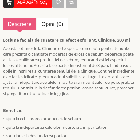
ADĂUGĂ ÎN COŞ
Descriere
Opinii (0)
Lotiune faciala de curatare cu efect exfoliant, Clinique, 200 ml
Aceasta lotiune de la Clinique este special conceputa pentru tenurile
care prezinta o cantitate moderata de exces de sebum deoarece poate
ajuta la echilibrarea productiei de sebum, reducand astfel aspectul
lucios al tenului. Aceasta face parte din sistemul de 3 pasi, fiind pasul al
doile in ingrijirea si curatarea tenului de la Clinique. Contine ingrediente
exfoliante delicate, precum acidul salicilic si alti agenti exfolianti, care
ajuta la indepartarea celulelor moarte si a impuritatilor de pe suprafata
tenului. Contribuie la desfundarea porilor, lasand tenul curat, proaspat
si pregatit pentru rutina de ingrijire.
Beneficii:
• ajuta la echilibrarea productiei de sebum
• ajuta la indepartarea celulelor moarte si a impuritatilor
• contribuie la desfundarea porilor