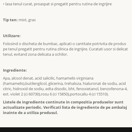
• lasa tenul curat, proaspat si pregatit pentru rutina de ingrijire
Tip ten:
mixt, gras
Utilizare:
Folosind o discheta de bumbac, aplicati o cantitate potrivita de produs
pe tenul pregatit pentru rutina zilnica de ingrijire. Curatati usor si delicat
tenul, evitand zona delicata a ochilor.
Ingrediente:
Apa, alcool denat, acid salicilic, hamamelis virginiana
(hamamelis),butilenglicol, glicerina, trehaloza, hialuronat de sodiu, acid
citric, hidroxid de sodiu, edta disodic, bht, fenoxietanol, benzofenona-4,
ext. violet 2 (ci 60730),rosu 6 (ci 15850),portocaliu 4 (ci 15510).
Listele de ingrediente continute in compozitia produselor sunt
actualizate periodic. Verificati lista de ingrediente de pe ambalaj
inainte de a utiliza produsul.