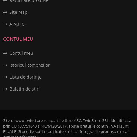
Returnare produse
Site Map
A.N.P.C.
CONTUL MEU
Contul meu
Istoricul comenzilor
Lista de dorințe
Buletin de știri
Site-ul www.twinstore.ro apartine firmei SC. TwinStore SRL, identificata
prin CUI: 37751040 si J40/9120/2017. Toate preturile contin TVA si sunt
FINALE! Stocurile sunt modificate zilnic iar fotografiile produsulelor au