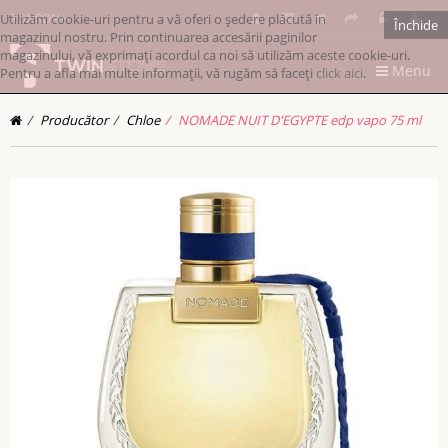
Utilizăm cookie-uri pentru a vă oferi o ședere plăcută în
RONRON
Închide
magazinul nostru. Prin continuarea accesării paginilor
magazinului, vă exprimați acordul ca noi să utilizăm aceste cookie-uri.
Menu
Pentru a afla mai multe informații, vă rugăm să faceți
click aici
.
Producător
Chloe
NOMADE NUIT D'EGYPTE edp vapo 75 ml