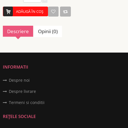
ADĂUGĂ ÎN COŞ
Descriere
Opinii (0)
INFORMATII
Despre noi
Despre livrare
Termeni si conditii
REȚELE SOCIALE