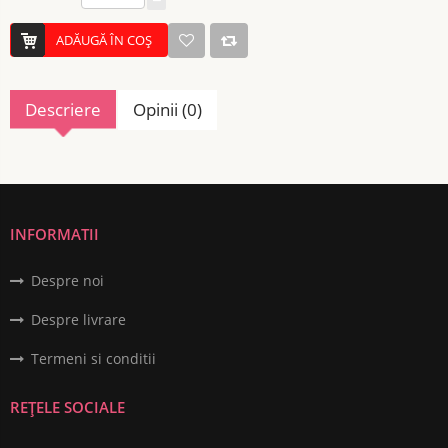
ADĂUGĂ ÎN COŞ
Descriere
Opinii (0)
INFORMATII
Despre noi
Despre livrare
Termeni si conditii
REȚELE SOCIALE