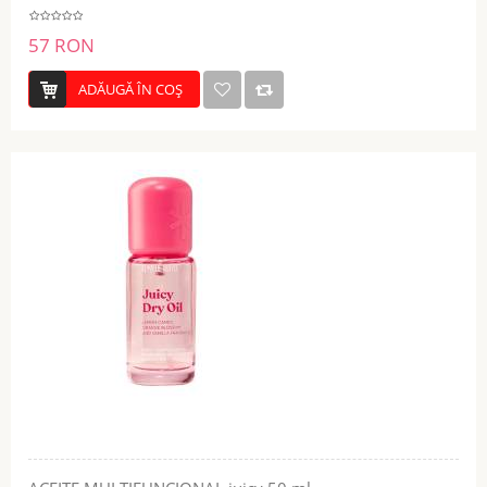
57 RON
ADĂUGĂ ÎN COŞ