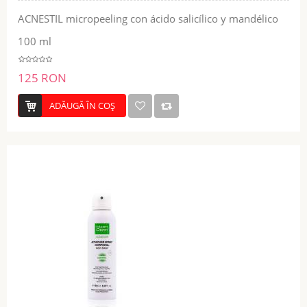
ACNESTIL micropeeling con ácido salicílico y mandélico
100 ml
125 RON
ADĂUGĂ ÎN COŞ