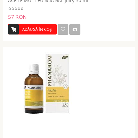
ACEITE MULTIFUNCIONAL juicy 50 ml
57 RON
ADĂUGĂ ÎN COŞ