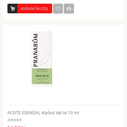
ADĂUGĂ ÎN COŞ
ACEITE ESENCIAL #árbol del té 10 ml