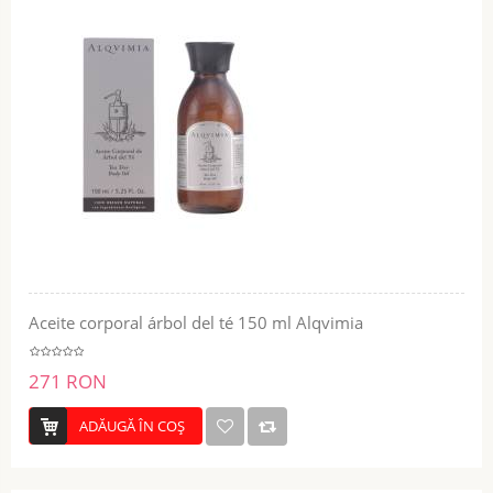
Aceite corporal árbol del té 150 ml Alqvimia
271 RON
ADĂUGĂ ÎN COŞ