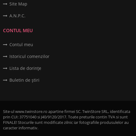
Site Map
A.N.P.C.
CONTUL MEU
Contul meu
Istoricul comenzilor
Lista de dorințe
Buletin de știri
Site-ul www.twinstore.ro apartine firmei SC. TwinStore SRL, identificata
prin CUI: 37751040 si J40/9120/2017. Toate preturile contin TVA si sunt
FINALE! Stocurile sunt modificate zilnic iar fotografiile produsulelor au
caracter informativ.