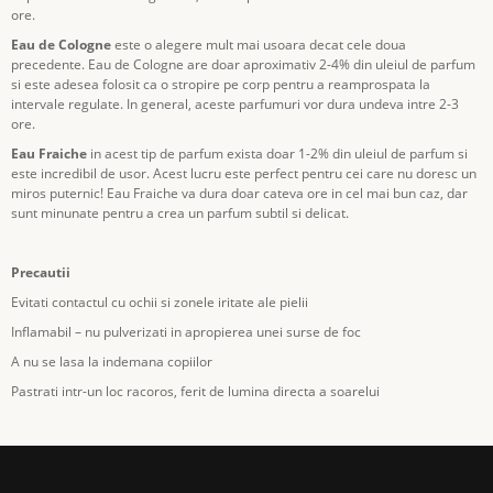
ore.
Eau de Cologne
este o alegere mult mai usoara decat cele doua
precedente. Eau de Cologne are doar aproximativ 2-4% din uleiul de parfum
si este adesea folosit ca o stropire pe corp pentru a reamprospata la
intervale regulate. In general, aceste parfumuri vor dura undeva intre 2-3
ore.
Eau Fraiche
in acest tip de parfum exista doar 1-2% din uleiul de parfum si
este incredibil de usor. Acest lucru este perfect pentru cei care nu doresc un
miros puternic! Eau Fraiche va dura doar cateva ore in cel mai bun caz, dar
sunt minunate pentru a crea un parfum subtil si delicat.
Precautii
Evitati contactul cu ochii si zonele iritate ale pielii
Inflamabil – nu pulverizati in apropierea unei surse de foc
A nu se lasa la indemana copiilor
Pastrati intr-un loc racoros, ferit de lumina directa a soarelui