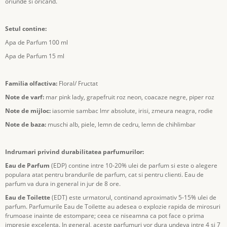
oriunde si oricand.
Setul contine:
Apa de Parfum 100 ml
Apa de Parfum 15 ml
Familia olfactiva:
Floral/ Fructat
Note de varf:
mar pink lady, grapefruit roz neon, coacaze negre, piper roz
Note de mijloc:
iasomie sambac lmr absolute, irisi, zmeura neagra, rodie
Note de baza:
muschi alb, piele, lemn de cedru, lemn de chihlimbar
Indrumari privind durabilitatea parfumurilor:
Eau de Parfum
(EDP) contine intre 10-20% ulei de parfum si este o alegere
populara atat pentru brandurile de parfum, cat si pentru clienti. Eau de
parfum va dura in general in jur de 8 ore.
Eau de Toilette
(EDT) este urmatorul, continand aproximativ 5-15% ulei de
parfum. Parfumurile Eau de Toilette au adesea o explozie rapida de mirosuri
frumoase inainte de estompare; ceea ce niseamna ca pot face o prima
impresie excelenta. In general, aceste parfumuri vor dura undeva intre 4 si 7