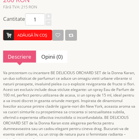
Fără TVA: 215 RON
Cantitate
ADĂUGĂ ÎN COŞ
Descriere
Opinii (0)
Va prezentam cu incantare BE DELICIOUS ORCHARD SET de la Donna Karan,
un duo sofisticat de parfumuri ce aduce un omagiu vietii urbane vibrante si
naturii proaspete, invaluind pielea cu o explozie revigoranta de fructe si flori.
Acest set exclusiv include doua sticlute elegante: un spray Eau de Parfum de
100 ml, perfect pentru utilizarea de acasa, si un spray de 15 ml, ideal pentru
a va insoti discret in geanta oriunde mergeti. Inspirata de dinamismul
livezilor ascunse printre cladirile zgarie-nori din New York, aceasta aroma va
va cuceri simturile cu prospetimea sa crocanta si senzualitatea subtila,
oferind o experienta olfactiva irezistibila si inconfundabila. BE DELICIOUS
ORCHARD SET de la Donna Karan este alegerea perfecta pentru
dumneavoastra sau un cadou elegant pentru cineva drag. Bucurati-va de
esenta vietii urbane, cu un strop de natura pura si feminitate radianta –