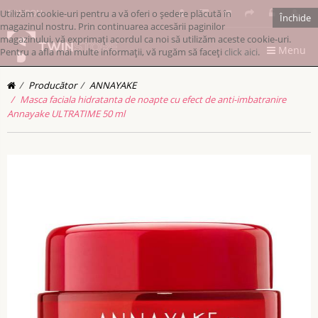
Utilizăm cookie-uri pentru a vă oferi o ședere plăcută în
RONRON
Închide
magazinul nostru. Prin continuarea accesării paginilor
magazinului, vă exprimați acordul ca noi să utilizăm aceste cookie-uri.
Menu
Pentru a afla mai multe informații, vă rugăm să faceți
click aici
.
Producător
ANNAYAKE
Masca faciala hidratanta de noapte cu efect de anti-imbatranire
Annayake ULTRATIME 50 ml