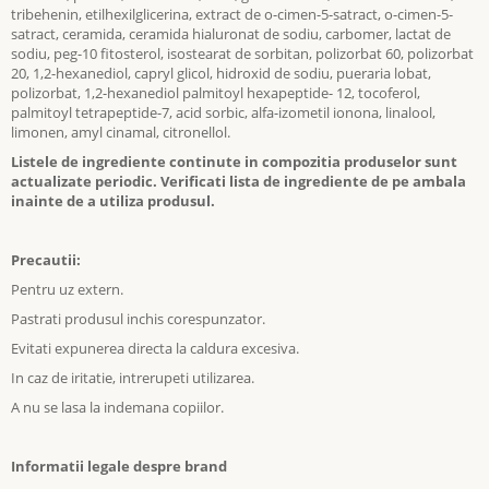
tribehenin, etilhexilglicerina, extract de o-cimen-5-satract, o-cimen-5-
satract, ceramida, ceramida hialuronat de sodiu, carbomer, lactat de
sodiu, peg-10 fitosterol, isostearat de sorbitan, polizorbat 60, polizorbat
20, 1,2-hexanediol, capryl glicol, hidroxid de sodiu, pueraria lobat,
polizorbat, 1,2-hexanediol palmitoyl hexapeptide- 12, tocoferol,
palmitoyl tetrapeptide-7, acid sorbic, alfa-izometil ionona, linalool,
limonen, amyl cinamal, citronellol.
Listele de ingrediente continute in compozitia produselor sunt
actualizate periodic. Verificati lista de ingrediente de pe ambala
inainte de a utiliza produsul.
Precautii:
Pentru uz extern.
Pastrati produsul inchis corespunzator.
Evitati expunerea directa la caldura excesiva.
In caz de iritatie, intrerupeti utilizarea.
A nu se lasa la indemana copiilor.
Informatii legale despre brand