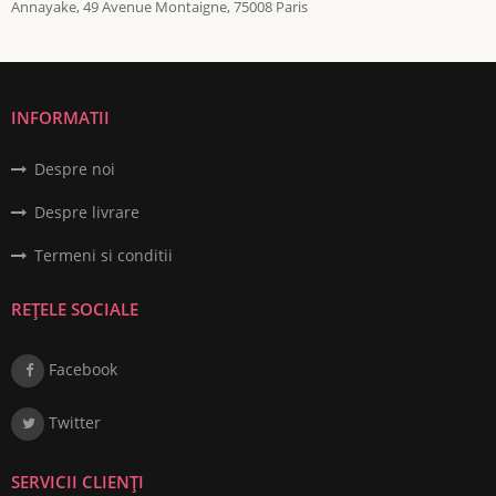
Annayake, 49 Avenue Montaigne, 75008 Paris
INFORMATII
Despre noi
Despre livrare
Termeni si conditii
REȚELE SOCIALE
Facebook
Twitter
SERVICII CLIENȚI