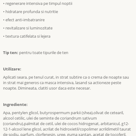
• regenerare intensiva pe timpul noptii
• hidratare profunda si nutritie
• efect anti-imbatranire
• revitalizare si luminozitate
• textura catifelata si lejera
Tip ten:
pentru toate tipurile de ten
Utilizare:
Aplicati seara, pe tenul curat, in strat subtire ca o crema de noapte sau
in strat mai generos ca masca intensiva, lasand sa actioneze peste
noapte. Dimineata, clatiti usor daca este necesar.
Ingrediente:
Apa, pentylen glicol, butyrospermum parkii (shea),olivat de cetearil,
alcool cetilic, ulei de seminte de coriandrum sativum
(coriandru),palmitat de cetil, ulei de cocos hidrogenat, arbitanicul, g12-
12-1-alcool lene glicol, acrilat de hidroxietil/copolimer acrildimetil taurat
de sodiu, parfum, clorfenesin, uree, guma xantan, acetat de tocoferil,