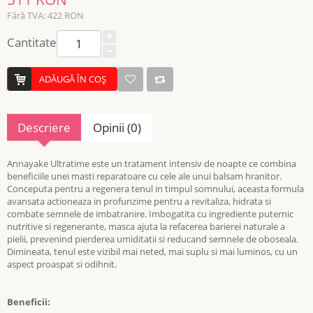
Fără TVA: 422 RON
Cantitate
ADĂUGĂ ÎN COŞ
Descriere
Opinii (0)
Annayake Ultratime este un tratament intensiv de noapte ce combina
beneficiile unei masti reparatoare cu cele ale unui balsam hranitor.
Conceputa pentru a regenera tenul in timpul somnului, aceasta formula
avansata actioneaza in profunzime pentru a revitaliza, hidrata si
combate semnele de imbatranire. Imbogatita cu ingrediente puternic
nutritive si regenerante, masca ajuta la refacerea barierei naturale a
pielii, prevenind pierderea umiditatii si reducand semnele de oboseala.
Dimineata, tenul este vizibil mai neted, mai suplu si mai luminos, cu un
aspect proaspat si odihnit.
Beneficii: