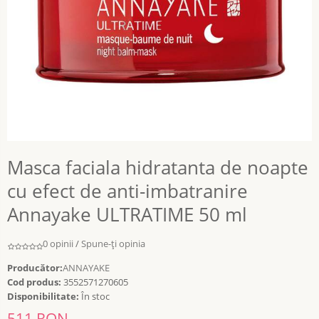
Masca faciala hidratanta de noapte
cu efect de anti-imbatranire
Annayake ULTRATIME 50 ml
0 opinii
/
Spune-ţi opinia
Producător:
ANNAYAKE
Cod produs:
3552571270605
Disponibilitate:
În stoc
511 RON